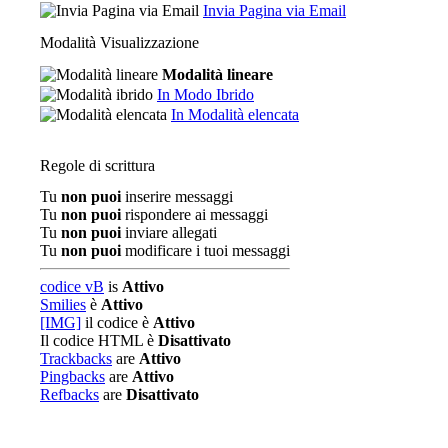
Invia Pagina via Email
Modalità Visualizzazione
Modalità lineare
In Modo Ibrido
In Modalità elencata
Regole di scrittura
Tu
non puoi
inserire messaggi
Tu
non puoi
rispondere ai messaggi
Tu
non puoi
inviare allegati
Tu
non puoi
modificare i tuoi messaggi
codice vB
is
Attivo
Smilies
è
Attivo
[IMG]
il codice è
Attivo
Il codice HTML è
Disattivato
Trackbacks
are
Attivo
Pingbacks
are
Attivo
Refbacks
are
Disattivato