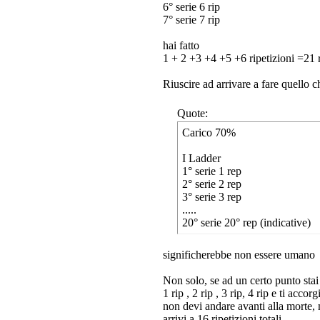
6° serie 6 rip
7° serie 7 rip
hai fatto
1 + 2 +3 +4 +5 +6 ripetizioni =21 ri
Riuscire ad arrivare a fare quello 
Quote:
Carico 70%
I Ladder
1° serie 1 rep
2° serie 2 rep
3° serie 3 rep
.....
20° serie 20° rep (indicative)
significherebbe non essere umano
Non solo, se ad un certo punto stai
1 rip , 2 rip , 3 rip, 4 rip e ti acc
non devi andare avanti alla morte, m
arrivi a 16 ripetizioni totali