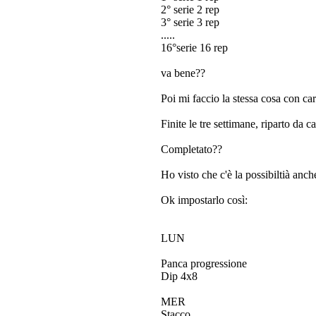
2° serie 2 rep
3° serie 3 rep
.....
16°serie 16 rep
va bene??
Poi mi faccio la stessa cosa con c
Finite le tre settimane, riparto da
Completato??
Ho visto che c'è la possibiltià anch
Ok impostarlo così:
LUN
Panca progressione
Dip 4x8
MER
Stacco