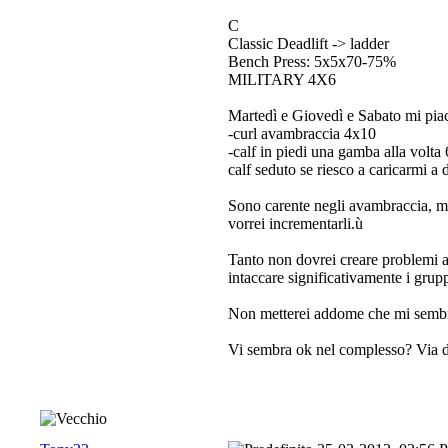
C
Classic Deadlift -> ladder
Bench Press: 5x5x70-75%
MILITARY 4X6
Martedì e Giovedì e Sabato mi piac
-curl avambraccia 4x10
-calf in piedi una gamba alla volta 
calf seduto se riesco a caricarmi a
Sono carente negli avambraccia, me
vorrei incrementarli.ù
Tanto non dovrei creare problemi a
intaccare significativamente i grup
Non metterei addome che mi sembra 
Vi sembra ok nel complesso? Via d