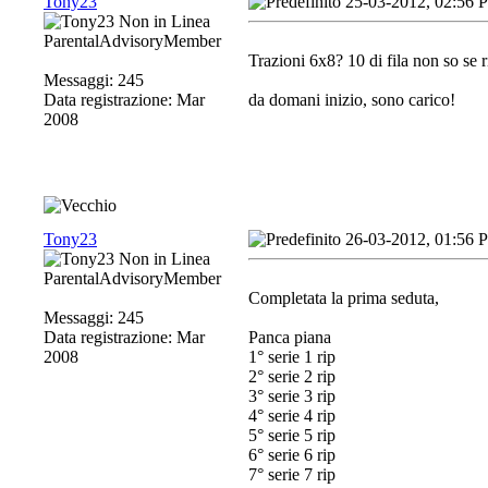
Tony23
25-03-2012, 02:56 
ParentalAdvisoryMember
Trazioni 6x8? 10 di fila non so se r
Messaggi: 245
Data registrazione: Mar
da domani inizio, sono carico!
2008
Tony23
26-03-2012, 01:56 
ParentalAdvisoryMember
Completata la prima seduta,
Messaggi: 245
Data registrazione: Mar
Panca piana
2008
1° serie 1 rip
2° serie 2 rip
3° serie 3 rip
4° serie 4 rip
5° serie 5 rip
6° serie 6 rip
7° serie 7 rip