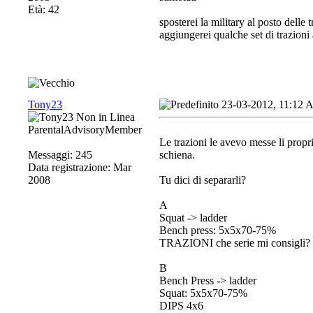
Età: 42
sposterei la military al posto delle t
aggiungerei qualche set di trazioni 
Tony23
23-03-2012, 11:12
ParentalAdvisoryMember
Le trazioni le avevo messe li propr
Messaggi: 245
schiena.
Data registrazione: Mar
2008
Tu dici di separarli?
A
Squat -> ladder
Bench press: 5x5x70-75%
TRAZIONI che serie mi consigli?
B
Bench Press -> ladder
Squat: 5x5x70-75%
DIPS 4x6