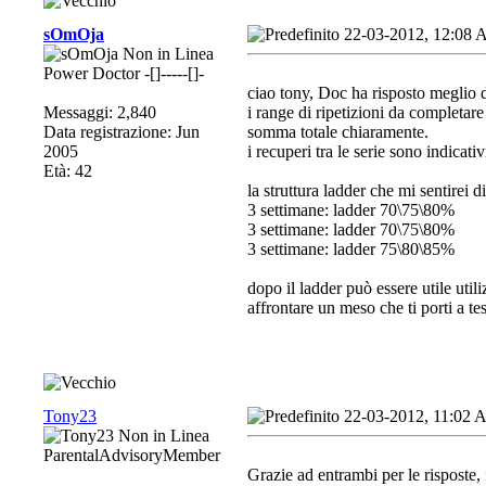
sOmOja
22-03-2012, 12:08
Power Doctor -[]-----[]-
ciao tony, Doc ha risposto meglio d
Messaggi: 2,840
i range di ripetizioni da completare 
Data registrazione: Jun
somma totale chiaramente.
2005
i recuperi tra le serie sono indicat
Età: 42
la struttura ladder che mi sentirei 
3 settimane: ladder 70\75\80%
3 settimane: ladder 70\75\80%
3 settimane: ladder 75\80\85%
dopo il ladder può essere utile uti
affrontare un meso che ti porti a te
Tony23
22-03-2012, 11:02
ParentalAdvisoryMember
Grazie ad entrambi per le risposte, 