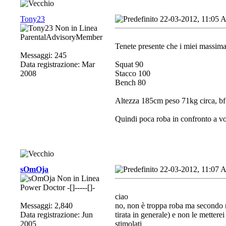
Tony23
22-03-2012, 11:05
ParentalAdvisoryMember
Tenete presente che i miei massima
Messaggi: 245
Data registrazione: Mar
Squat 90
2008
Stacco 100
Bench 80
Altezza 185cm peso 71kg circa, bf 
Quindi poca roba in confronto a vo
sOmOja
22-03-2012, 11:07
Power Doctor -[]-----[]-
ciao
Messaggi: 2,840
no, non è troppa roba ma secondo me
Data registrazione: Jun
tirata in generale) e non le mettere
2005
stimolati