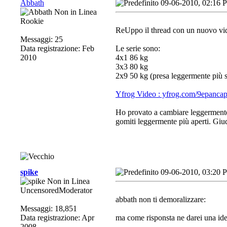
Abbath
09-06-2010, 02:16 
Rookie
ReUppo il thread con un nuovo vide
Messaggi: 25
Data registrazione: Feb
Le serie sono:
2010
4x1 86 kg
3x3 80 kg
2x9 50 kg (presa leggermente più st
Yfrog Video : yfrog.com/9epanca
Ho provato a cambiare leggermente t
gomiti leggermente più aperti. Giudi
spike
09-06-2010, 03:20 
UncensoredModerator
abbath non ti demoralizzare:
Messaggi: 18,851
Data registrazione: Apr
ma come risponsta ne darei una iden
2008