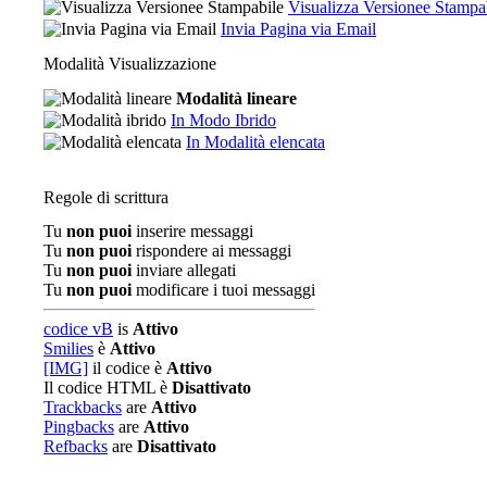
Visualizza Versionee Stampa
Invia Pagina via Email
Modalità Visualizzazione
Modalità lineare
In Modo Ibrido
In Modalità elencata
Regole di scrittura
Tu
non puoi
inserire messaggi
Tu
non puoi
rispondere ai messaggi
Tu
non puoi
inviare allegati
Tu
non puoi
modificare i tuoi messaggi
codice vB
is
Attivo
Smilies
è
Attivo
[IMG]
il codice è
Attivo
Il codice HTML è
Disattivato
Trackbacks
are
Attivo
Pingbacks
are
Attivo
Refbacks
are
Disattivato