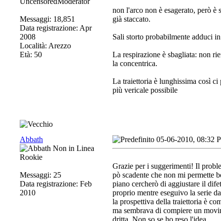
UncensoredModerator
non l'arco non è esagerato, però è s
Messaggi: 18,851
già staccato.
Data registrazione: Apr
2008
Sali storto probabilmente adduci i
Località: Arezzo
Età: 50
La respirazione è sbagliata: non rie
la concentrica.
La traiettoria è lunghissima così ci 
più vericale possibile
Abbath
05-06-2010, 08:32 
Rookie
Grazie per i suggerimenti! Il probl
Messaggi: 25
pò scadente che non mi permette be
Data registrazione: Feb
piano cercherò di aggiustare il difet
2010
proprio mentre eseguivo la serie d
la prospettiva della traiettoria è c
ma sembrava di compiere un movimen
dritta. Non so se ho reso l'idea.