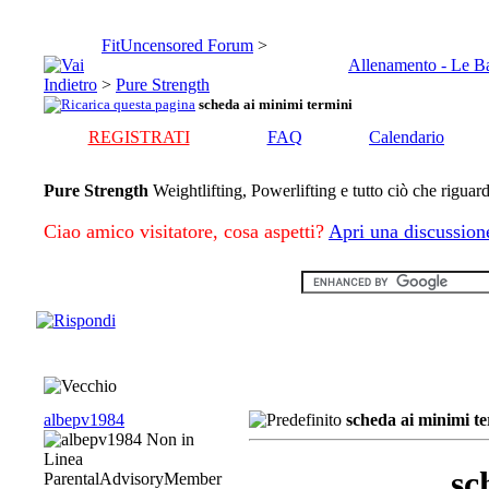
FitUncensored Forum
>
Allenamento - Le B
>
Pure Strength
scheda ai minimi termini
REGISTRATI
FAQ
Calendario
Pure Strength
Weightlifting, Powerlifting e tutto ciò che riguard
Ciao amico visitatore, cosa aspetti?
Apri una discussion
albepv1984
scheda ai minimi te
sc
ParentalAdvisoryMember