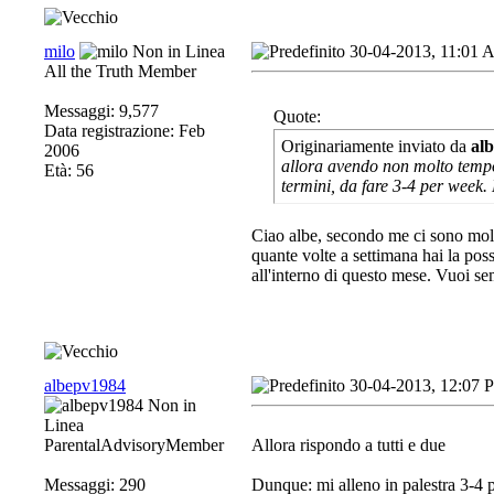
milo
30-04-2013, 11:01
All the Truth Member
Messaggi: 9,577
Quote:
Data registrazione: Feb
Originariamente inviato da
al
2006
allora avendo non molto tempo
Età: 56
termini, da fare 3-4 per week. M
Ciao albe, secondo me ci sono molti
quante volte a settimana hai la possi
all'interno di questo mese. Vuoi sem
albepv1984
30-04-2013, 12:07 
ParentalAdvisoryMember
Allora rispondo a tutti e due
Messaggi: 290
Dunque: mi alleno in palestra 3-4 