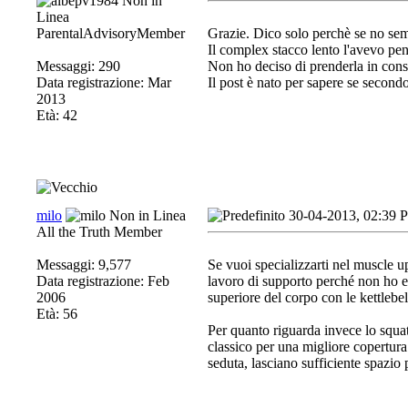
ParentalAdvisoryMember
Grazie. Dico solo perchè se no se
Il complex stacco lento l'avevo pe
Messaggi: 290
Non ho deciso di prenderla in cons
Data registrazione: Mar
Il post è nato per sapere se secondo
2013
Età: 42
milo
30-04-2013, 02:39 
All the Truth Member
Messaggi: 9,577
Se vuoi specializzarti nel muscle up
Data registrazione: Feb
lavoro di supporto perché non ho es
2006
superiore del corpo con le kettlebel
Età: 56
Per quanto riguarda invece lo squat
classico per una migliore copertura
seduta, lasciano sufficiente spazio p