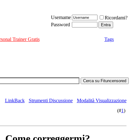
Username
Ricordami?
Password
rsonal Trainer Gratis
Tags
LinkBack
Strumenti Discussione
Modalità Visualizzazione
(#
1
)
11. Come correggermi?