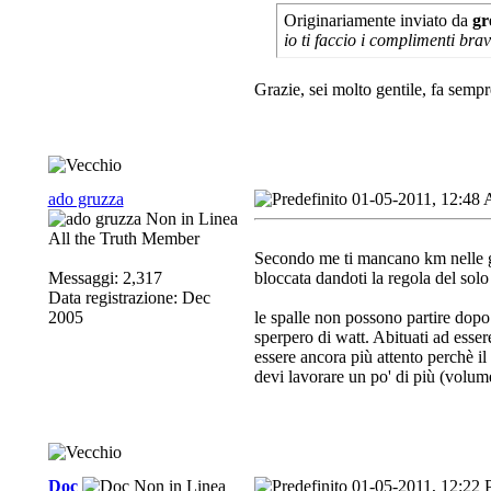
Originariamente inviato da
gr
io ti faccio i complimenti bra
Grazie, sei molto gentile, fa semp
ado gruzza
01-05-2011, 12:48
All the Truth Member
Secondo me ti mancano km nelle gam
Messaggi: 2,317
bloccata dandoti la regola del solo
Data registrazione: Dec
2005
le spalle non possono partire dopo
sperpero di watt. Abituati ad esse
essere ancora più attento perchè il 
devi lavorare un po' di più (volume
Doc
01-05-2011, 12:22