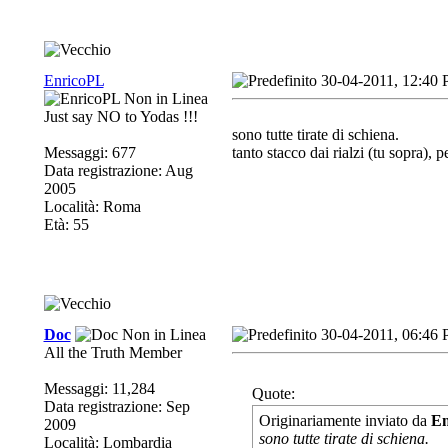
EnricoPL
30-04-2011, 12:40
Just say NO to Yodas !!!
sono tutte tirate di schiena.
Messaggi: 677
tanto stacco dai rialzi (tu sopra), 
Data registrazione: Aug
2005
Località: Roma
Età: 55
Doc
30-04-2011, 06:46
All the Truth Member
Messaggi: 11,284
Quote:
Data registrazione: Sep
Originariamente inviato da
En
2009
sono tutte tirate di schiena.
Località: Lombardia