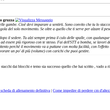
o gruzza
e gambe. Cioè devi imparare a sentirti. Sono convito che tu lo stacco 
gola del solo movimento. Se oltre a quello che ti serve per alzare il pes
dopo il sedere. Tu alzi sempre prima il culo delle spalle, con qualunqu
i ad essere più rigoroso con te stesso. Fai dell'STT a bomba, se lavor
tento perchè il movimento va a puttane con molta facilità, con l'effetto d
avorare un po' di più (volume) con carichi che puoi gestire.
i stacchi dai blocchi e temo sia successo quello che hai scritto
, vado a r
 scheda di allenamento definitiva
|
Come impedire di perdere cm d'altez