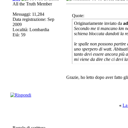
All the Truth Member
Messaggi: 11,284
Quote:
Data registrazione: Sep
Originariamente inviato da
ad
2009
Secondo me ti mancano km nell
Località: Lombardia
schiena bloccata dandoti la re
Età: 59
le spalle non possono partire 
uno sperpero di watt. Abituat
tanto devi essere ancora più at
mi viene da dire che ci devi l
Grazie, ho letto dopo aver fatto gl
«
La
Regole di scrittura