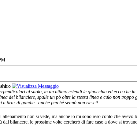
 PM
shiro
perpendicolari al suolo, in un attimo estendi le ginocchia ed ecco che la
inea del bilanciere, spalle un pò oltre la stessa linea e culo non troppo
tui a tirar di gambe...anche perché sennò non riesci!
i allenamento non si vede, ma anche io mi sono reso conto che avevo le t
ù dal bilancere, le prossime volte cercherò di fare caso a dove si trovano