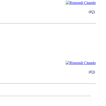
(#
2
)
(#
3
)