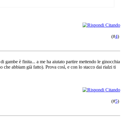
(#
4
)
 di gambe è finita... a me ha aiutato partire mettendo le ginocchia
o che abbiam già fatto). Prova così, e con lo stacco dai rialzi ti
(#
5
)