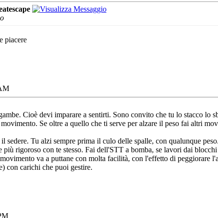
eatescape
vo
re piacere
 AM
be. Cioè devi imparare a sentirti. Sono convito che tu lo stacco lo sb
 movimento. Se oltre a quello che ti serve per alzare il peso fai altri mov
 il sedere. Tu alzi sempre prima il culo delle spalle, con qualunque pes
re più rigoroso con te stesso. Fai dell'STT a bomba, se lavori dai blo
movimento va a puttane con molta facilità, con l'effetto di peggiorare l'a
) con carichi che puoi gestire.
 PM