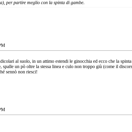
ra), per partire meglio con la spinta di gambe.
 PM
ndicolari al suolo, in un attimo estendi le ginocchia ed ecco che la spinta
e, spalle un pò oltre la stessa linea e culo non troppo giù (come il discors
ché sennò non riesci!
 PM