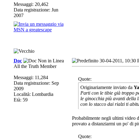
Messaggi: 20,462
Data registrazione: Jun
2007
Doc
30-04-2011, 10:30
All the Truth Member
Messaggi: 11,284
Quote:
Data registrazione: Sep
Originariamente inviato da
Ya
2009
Parti con le tibie già troppo 
Località: Lombardia
le ginocchia più avanti della l
Età: 59
con lo stacco dai rialzi ti abi
Probabilmente negli ultimi video d
provato a distanziarmi un po' di pi
Quote: