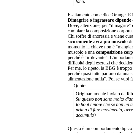
tono.
Esattamente come dice Orange. E io
Dimagrire o ingrassare dipende es
Dove, attenzione, per "dimagrire" 
cambiare la composizione corporea
Chi soffre di anoressia e viene cura
sicuramente avrà più muscolo
di
momento la chiave non è "mangiare 
muscolo e una
composizione corp
perché è "irrilevante". L'important
difficoltà degli esercizi che decidera
Per me, lo ripeto, la BBG è troppo 
perché quasi tutte partono da una s
alimentazione nulla". Poi se vuoi far
Quote:
Originariamente inviato da
fch
Su questo non sono molto d'acc
Io ho il timore che se non mi 
prima di fare movimento, ovve
accumulo)
Questo è un comportamento tipico d