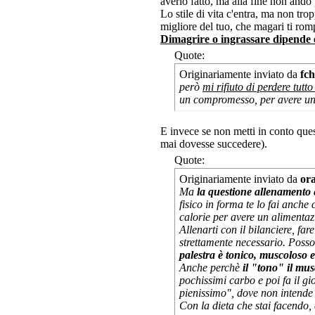
averlo fatto, ma alla fine non andò
Lo stile di vita c'entra, ma non tro
migliore del tuo, che magari ti rompi
Dimagrire o ingrassare dipende es
Quote:
Originariamente inviato da
fch
però
mi rifiuto di perdere tutto
un compromesso, per avere un
E invece se non metti in conto ques
mai dovesse succedere).
Quote:
Originariamente inviato da
or
Ma
la questione allenamento è
fisico in forma te lo fai anch
calorie per avere un alimentaz
Allenarti con il bilanciere, f
strettamente necessario. Poss
palestra è tonico, muscoloso e
Anche perchè
il "tono" il mu
pochissimi carbo e poi fa il g
pienissimo", dove non intende 
Con la dieta che stai facendo,