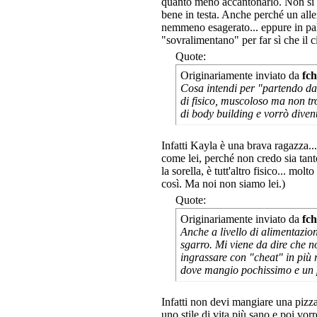
quanto meno accantonarlo. Non si
bene in testa. Anche perché un all
nemmeno esagerato... eppure in pa
"sovralimentano" per far sì che il
Quote:
Originariamente inviato da
fch
Cosa intendi per "partendo da
di fisico, muscoloso ma non tr
di body building e vorrò diventa
Infatti Kayla è una brava ragazza..
come lei, perché non credo sia tan
la sorella, è tutt'altro fisico... mo
così. Ma noi non siamo lei.)
Quote:
Originariamente inviato da
fch
Anche a livello di alimentazion
sgarro. Mi viene da dire che 
ingrassare con "cheat" in più 
dove mangio pochissimo e un 
Infatti non devi mangiare una pizza
uno stile di vita più sano e poi vor