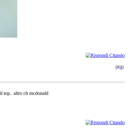
(#
4
)
il top.. altro ch mcdonald