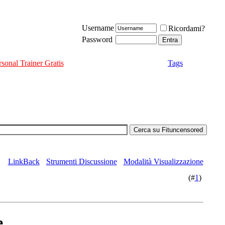
Username
Ricordami?
Password
rsonal Trainer Gratis
Tags
LinkBack
Strumenti Discussione
Modalità Visualizzazione
(#
1
)
e