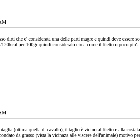
 AM
so dirti che e' considerata una delle parti magre e quindi deve essere sott
/120kcal per 100gr quindi consideralo circa come il filetto o poco piu'.
 AM
glia (ottima quella di cavallo), il taglio è vicino al filetto e alla cost
rcondato da grasso (vista la vicinaza alle viscere dell'animale) motivo pe