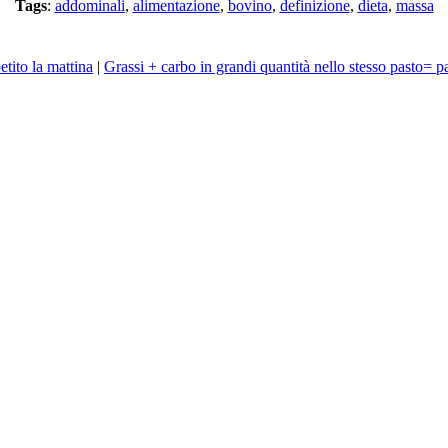
Tags
:
addominali
,
alimentazione
,
bovino
,
definizione
,
dieta
,
massa
tito la mattina
|
Grassi + carbo in grandi quantità nello stesso pasto= p