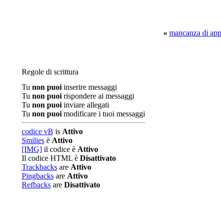
«
mancanza di appe
Regole di scrittura
Tu
non puoi
inserire messaggi
Tu
non puoi
rispondere ai messaggi
Tu
non puoi
inviare allegati
Tu
non puoi
modificare i tuoi messaggi
codice vB
is
Attivo
Smilies
è
Attivo
[IMG]
il codice è
Attivo
Il codice HTML è
Disattivato
Trackbacks
are
Attivo
Pingbacks
are
Attivo
Refbacks
are
Disattivato