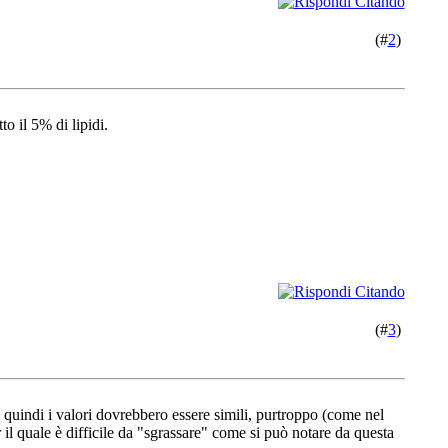
(#
2
)
o il 5% di lipidi.
(#
3
)
ata quindi i valori dovrebbero essere simili, purtroppo (come nel
r il quale è difficile da "sgrassare" come si può notare da questa