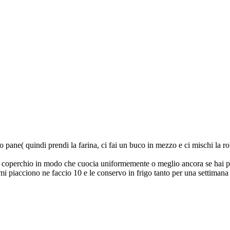
po pane( quindi prendi la farina, ci fai un buco in mezzo e ci mischi la r
l coperchio in modo che cuocia uniformemente o meglio ancora se hai propr
 mi piacciono ne faccio 10 e le conservo in frigo tanto per una settima