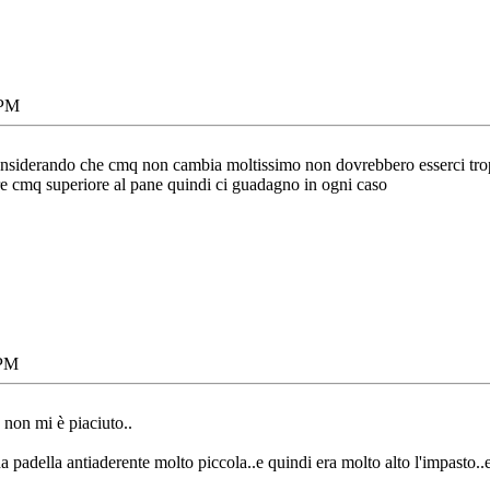
 PM
considerando che cmq non cambia moltissimo non dovrebbero esserci trop
e cmq superiore al pane quindi ci guadagno in ogni caso
 PM
 non mi è piaciuto..
na padella antiaderente molto piccola..e quindi era molto alto l'impasto..