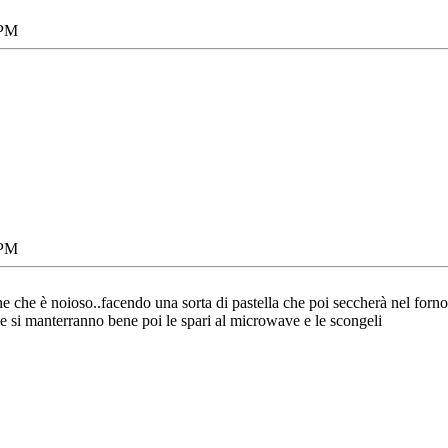
 PM
 PM
ne che è noioso..facendo una sorta di pastella che poi seccherà nel forn
he si manterranno bene poi le spari al microwave e le scongeli