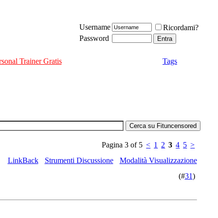
Username
Ricordami?
Password
rsonal Trainer Gratis
Tags
Pagina 3 of 5
<
1
2
3
4
5
>
LinkBack
Strumenti Discussione
Modalità Visualizzazione
(#
31
)