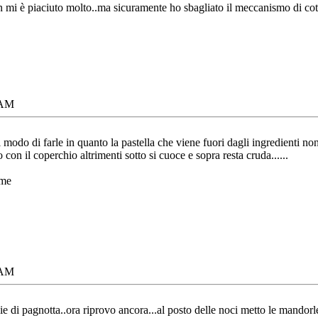
n mi è piaciuto molto..ma sicuramente ho sbagliato il meccanismo di cot
 AM
il modo di farle in quanto la pastella che viene fuori dagli ingredienti non
con il coperchio altrimenti sotto si cuoce e sopra resta cruda......
 me
 AM
e di pagnotta..ora riprovo ancora...al posto delle noci metto le mandorl