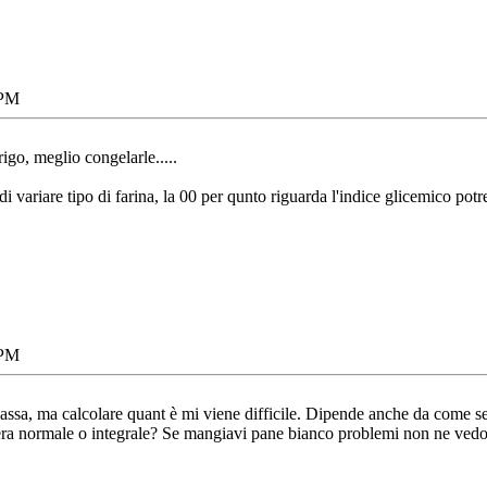
 PM
rigo, meglio congelarle.....
 variare tipo di farina, la 00 per qunto riguarda l'indice glicemico potr
 PM
bassa, ma calcolare quant è mi viene difficile. Dipende anche da come se
e era normale o integrale? Se mangiavi pane bianco problemi non ne ved