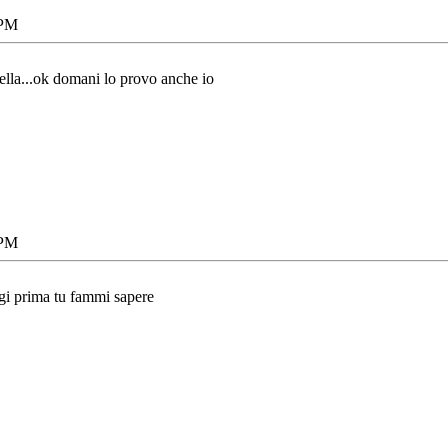
 PM
ella...ok domani lo provo anche io
 PM
gi prima tu fammi sapere