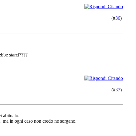
(#
36
)
ebbe starci????
(#
37
)
i abituato.
o, ma in ogni caso non credo ne sorgano.