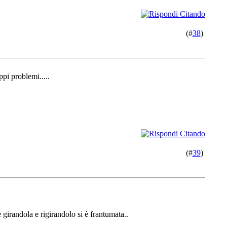
(#
38
)
pi problemi.....
(#
39
)
e girandola e rigirandolo si è frantumata..