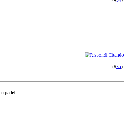
(#
35
)
o o padella