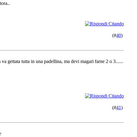
tora..
(#
40
)
 va gettata tutta in una padellina, ma devi magari farne 2 o 3......
(#
41
)
e