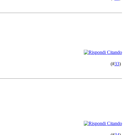
(#
33
)
(#
34
)