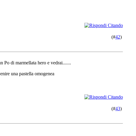
(#
42
)
un Po di marmellata hero e vedrai
.......
 venire una pastella omogenea
(#
43
)