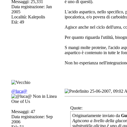
Messaggi: 25,331
è uno di questi).
Data registrazione: Jan
2005
L'acido aspartico, nello specifico, 
Località: Kalepolis
ipocalorica, e/o povera di carboidra
Età: 49
Agisce anche nel ciclo dell'urea, 
Per quanto riguarda l'utilità, bisog
S mangi molte proteine, l'acido asp
aspartico è contenuto in tutte le font
Non ho esperianza nell'integrazione
@luca@
25-06-2007, 09:02
One of Us
Quote:
Messaggi: 47
Originariamente inviato da
Gu
Data registrazione: Sep
Agiscono a livello della glucon
2006
substrati(la glicina è uno di qu
Età: 51