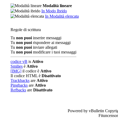
Modalità lineare
In Modo Ibrido
In Modalità elencata
Regole di scrittura
Tu
non puoi
inserire messaggi
Tu
non puoi
rispondere ai messaggi
Tu
non puoi
inviare allegati
Tu
non puoi
modificare i tuoi messaggi
codice vB
is
Attivo
Smilies
è
Attivo
[IMG]
il codice è
Attivo
Il codice HTML è
Disattivato
Trackbacks
are
Attivo
Pingbacks
are
Attivo
Refbacks
are
Disattivato
Powered by vBulletin Copyrig
Fituncenso