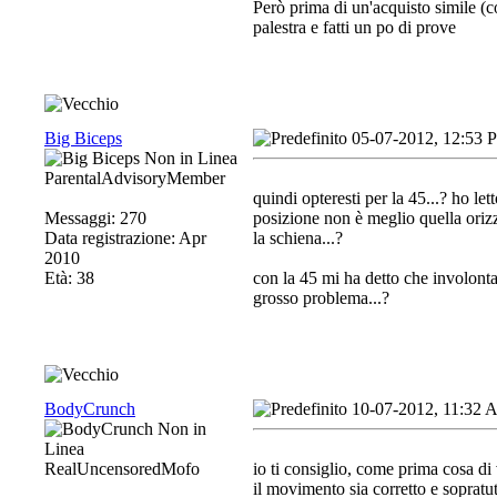
Però prima di un'acquisto simile (c
palestra e fatti un po di prove
Big Biceps
05-07-2012, 12:53 
ParentalAdvisoryMember
quindi opteresti per la 45...? ho 
Messaggi: 270
posizione non è meglio quella orizz
Data registrazione: Apr
la schiena...?
2010
Età: 38
con la 45 mi ha detto che involonta
grosso problema...?
BodyCrunch
10-07-2012, 11:32
RealUncensoredMofo
io ti consiglio, come prima cosa di 
il movimento sia corretto e sopratutt