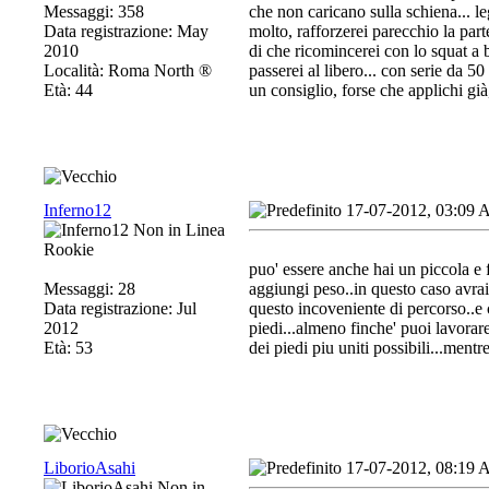
Messaggi: 358
che non caricano sulla schiena... le
Data registrazione: May
molto, rafforzerei parecchio la part
2010
di che ricomincerei con lo squat a 
Località: Roma North ®
passerei al libero... con serie da 50 
Età: 44
un consiglio, forse che applichi g
Inferno12
17-07-2012, 03:09
Rookie
puo' essere anche hai un piccola e 
Messaggi: 28
aggiungi peso..in questo caso avra
Data registrazione: Jul
questo incoveniente di percorso..e ce
2012
piedi...almeno finche' puoi lavorare
Età: 53
dei piedi piu uniti possibili...mentr
LiborioAsahi
17-07-2012, 08:19