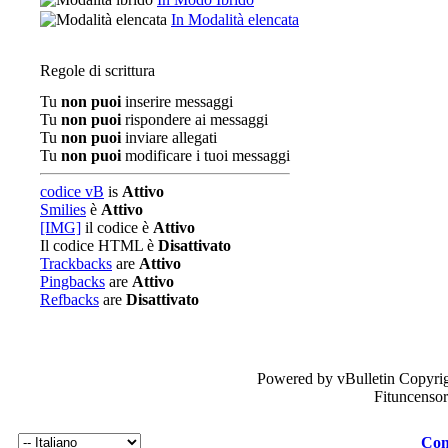
In Modalità elencata
Regole di scrittura
Tu
non puoi
inserire messaggi
Tu
non puoi
rispondere ai messaggi
Tu
non puoi
inviare allegati
Tu
non puoi
modificare i tuoi messaggi
codice vB
is
Attivo
Smilies
è
Attivo
[IMG]
il codice è
Attivo
Il codice HTML è
Disattivato
Trackbacks
are
Attivo
Pingbacks
are
Attivo
Refbacks
are
Disattivato
Powered by vBulletin Copyrig
Fituncenso
Con