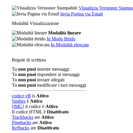
Visualizza Versionee Stampa
Invia Pagina via Email
Modalità Visualizzazione
Modalità lineare
In Modo Ibrido
In Modalità elencata
Regole di scrittura
Tu
non puoi
inserire messaggi
Tu
non puoi
rispondere ai messaggi
Tu
non puoi
inviare allegati
Tu
non puoi
modificare i tuoi messaggi
codice vB
is
Attivo
Smilies
è
Attivo
[IMG]
il codice è
Attivo
Il codice HTML è
Disattivato
Trackbacks
are
Attivo
Pingbacks
are
Attivo
Refbacks
are
Disattivato