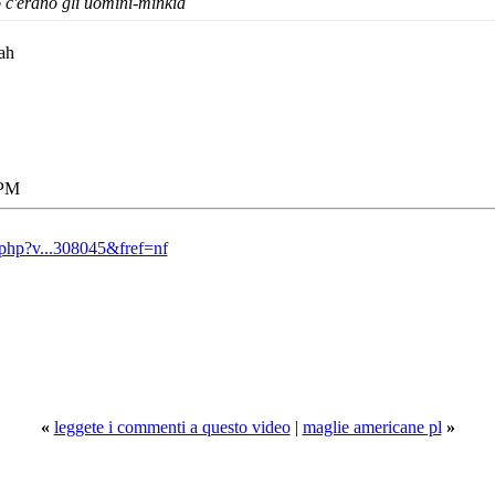
 c'erano gli uomini-minkia
ah
 PM
php?v...308045&fref=nf
«
leggete i commenti a questo video
|
maglie americane pl
»