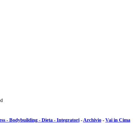
ed
ess - Bodybuilding - Dieta - Integratori
-
Archivio
-
Vai in Cima