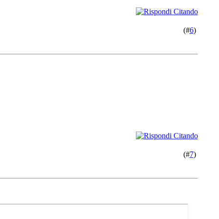
(#
6
)
(#
7
)