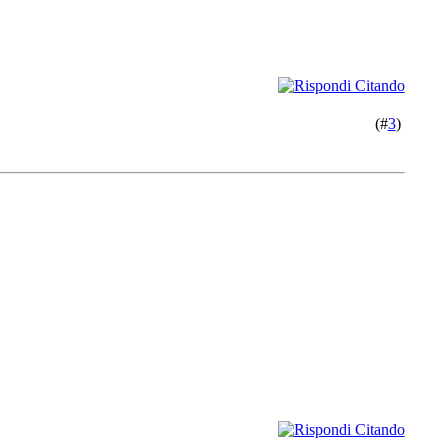
(#
3
)