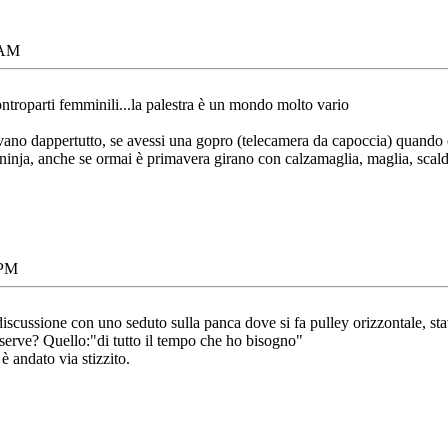
 AM
ontroparti femminili...la palestra è un mondo molto vario
no dappertutto, se avessi una gopro (telecamera da capoccia
) quando 
inja, anche se ormai è primavera girano con calzamaglia, maglia, scaldac
 PM
cussione con uno seduto sulla panca dove si fa pulley orizzontale, stav
 serve? Quello:"di tutto il tempo che ho bisogno"
è andato via stizzito.