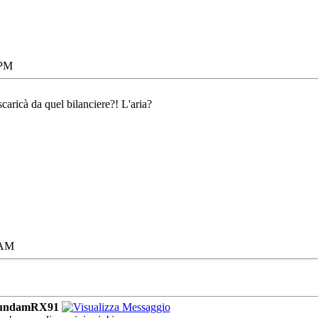
 PM
caricà da quel bilanciere?! L'aria?
 AM
undamRX91