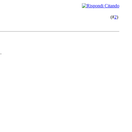
(#
2
)
.