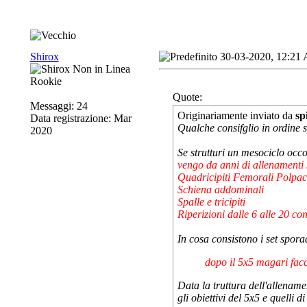
Shirox
30-03-2020, 12:21
Rookie
Quote:
Messaggi: 24
Originariamente inviato da
sp
Data registrazione: Mar
Qualche consifglio in ordine 
2020
Se strutturi un mesociclo occo
vengo da anni di allenamenti sp
Quadricipiti Femorali Polpac
Schiena addominali
Spalle e tricipiti
Riperizioni dalle 6 alle 20 co
In cosa consistono i set spor
dopo il 5x5 magari facc
Data la truttura dell'allename
gli obiettivi del 5x5 e quelli d