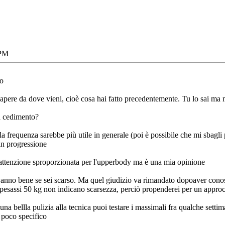
 PM
so
sapere da dove vieni, cioè cosa hai fatto precedentemente. Tu lo sai ma 
 a cedimento?
la frequenza sarebbe più utile in generale (poi è possibile che mi sbagli p
 in progressione
attenzione sproporzionata per l'upperbody ma è una mia opinione
vanno bene se sei scarso. Ma quel giudizio va rimandato dopoaver conos
esassi 50 kg non indicano scarsezza, perciò propenderei per un approc
una bellla pulizia alla tecnica puoi testare i massimali fra qualche settim
 poco specifico