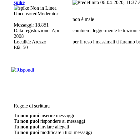
spike
06-04-2020, 11:37
UncensoredModerator
non è male
Messaggi: 18,851
Data registrazione: Apr
cambierei leggermente le trazioni s
2008
Località: Arezzo
per il reso i massimali ti faranno 
Età: 50
Regole di scrittura
Tu
non puoi
inserire messaggi
Tu
non puoi
rispondere ai messaggi
Tu
non puoi
inviare allegati
Tu
non puoi
modificare i tuoi messaggi