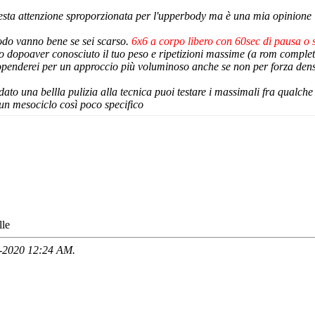
esta attenzione sproporzionata per l'upperbody ma è una mia opinione
modo vanno bene se sei scarso.
6x6 a corpo libero con 60sec di pausa o s
o dopoaver conosciuto il tuo peso e ripetizioni massime (a rom comple
openderei per un approccio più voluminoso anche se non per forza den
dato una bellla pulizia alla tecnica puoi testare i massimali fra qualche
un mesociclo così poco specifico
lle
3-2020
12:24 AM
.