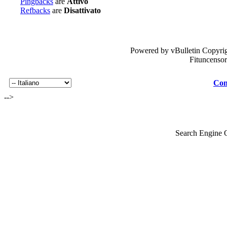
Pingbacks
are
Attivo
Refbacks
are
Disattivato
Powered by vBulletin Copyrig
Fituncenso
Con
-->
Search Engine 