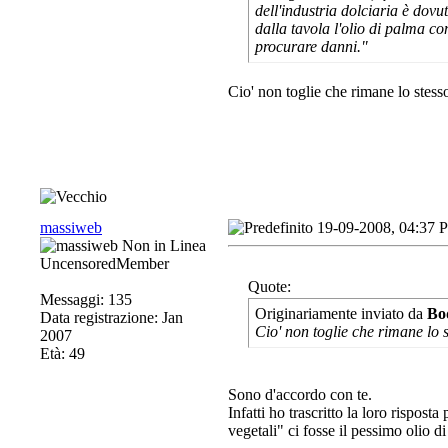
dell'industria dolciaria è dovu
dalla tavola l'olio di palma co
procurare danni."
Cio' non toglie che rimane lo stess
massiweb
19-09-2008, 04:37 
UncensoredMember
Quote:
Messaggi: 135
Originariamente inviato da
Bo
Data registrazione: Jan
Cio' non toglie che rimane lo 
2007
Età: 49
Sono d'accordo con te.
Infatti ho trascritto la loro rispost
vegetali" ci fosse il pessimo olio d