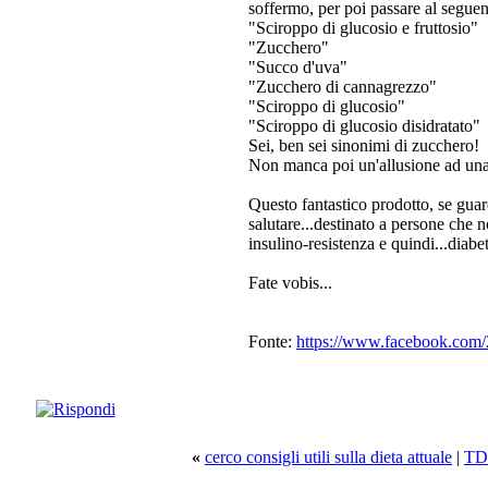
soffermo, per poi passare al seguen
"Sciroppo di glucosio e fruttosio"
"Zucchero"
"Succo d'uva"
"Zucchero di cannagrezzo"
"Sciroppo di glucosio"
"Sciroppo di glucosio disidratato"
Sei, ben sei sinonimi di zucchero!
Non manca poi un'allusione ad una
Questo fantastico prodotto, se guar
salutare...destinato a persone che 
insulino-resistenza e quindi...diabe
Fate vobis...
Fonte:
https://www.facebook.com
«
cerco consigli utili sulla dieta attuale
|
TDE