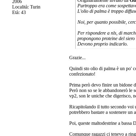
Originariamente inviato da
Gu
2006
Purtroppo era come sospettav
Località: Turin
L'olio di palma è troppo diffuso
Età: 43
Noi, per quanto possibile, cerc
Per rispondere a nls, di marche
propongono proteine del siero 
Devono proprio indicarlo.
Grazie...
Quindi sto olio di palma è un po' 
confezionato!
Prima però devo finire un bidone da
Però non so se le abbandonerò le s
vp2, son le uniche che digerisco, n
Ricapitolando il tutto secondo voi
potrebbero bastare a sostenere un 
Poi, queste maltodestrine a bassa 
Comunque ragazzi ci tenevo a ringra