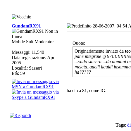
GundamRX91
28-06-2007, 04:54
Mobile Suit Moderator
Quote:
Originariamente inviato da
te
Messaggi: 11,540
pane integrale ig 97!!!!!!!!!!!
Data registrazione: Apr
...vado stasera....da domani on
2005
melata..quelli liquidi insomma..
Località: Sassari
ha?????
Età: 59
ha circa 81, come IG.
Tags
:
di