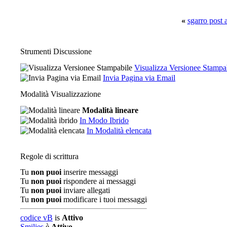
«
sgarro post 
Strumenti Discussione
Visualizza Versionee Stampa
Invia Pagina via Email
Modalità Visualizzazione
Modalità lineare
In Modo Ibrido
In Modalità elencata
Regole di scrittura
Tu
non puoi
inserire messaggi
Tu
non puoi
rispondere ai messaggi
Tu
non puoi
inviare allegati
Tu
non puoi
modificare i tuoi messaggi
codice vB
is
Attivo
Smilies
è
Attivo