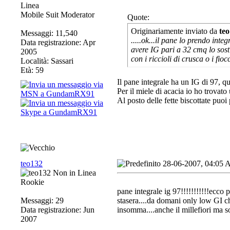
Mobile Suit Moderator
Quote:
Originariamente inviato da
te
Messaggi: 11,540
.....ok...il pane lo prendo inte
Data registrazione: Apr
avere IG pari a 32 cmq lo sostiu
2005
con i riccioli di crusca o i fioc
Località: Sassari
Età: 59
Il pane integrale ha un IG di 97, qu
Per il miele di acacia io ho trovat
Al posto delle fette biscottate puoi
teo132
28-06-2007, 04:05
Rookie
pane integrale ig 97!!!!!!!!!!!ecco 
Messaggi: 29
stasera....da domani only low GI cho
Data registrazione: Jun
insomma....anche il millefiori ma so
2007