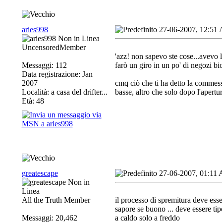
aries998
27-06-2007, 12:51
UncensoredMember
'azz! non sapevo ste cose...avevo l
Messaggi: 112
farò un giro in un po' di negozi bi
Data registrazione: Jan
2007
cmq ciò che ti ha detto la commess
Località: a casa del drifter...
basse, altro che solo dopo l'apertur
Età: 48
greatescape
27-06-2007, 01:11
All the Truth Member
il processo di spremitura deve esser
sapore se buono ... deve essere tipo
Messaggi: 20,462
a caldo solo a freddo