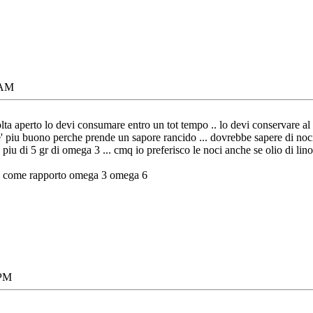
 AM
volta aperto lo devi consumare entro un tot tempo .. lo devi conservare a
 e' piu buono perche prende un sapore rancido ... dovrebbe sapere di no
iu di 5 gr di omega 3 ... cmq io preferisco le noci anche se olio di lino
ate come rapporto omega 3 omega 6
 PM