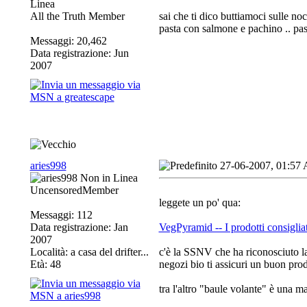
All the Truth Member
sai che ti dico buttiamoci sulle no
pasta con salmone e pachino .. pas
Messaggi: 20,462
Data registrazione: Jun
2007
aries998
27-06-2007, 01:57
UncensoredMember
leggete un po' qua:
Messaggi: 112
Data registrazione: Jan
VegPyramid -- I prodotti consigliat
2007
Località: a casa del drifter...
c'è la SSNV che ha riconosciuto la 
Età: 48
negozi bio ti assicuri un buon prod
tra l'altro "baule volante" è una m