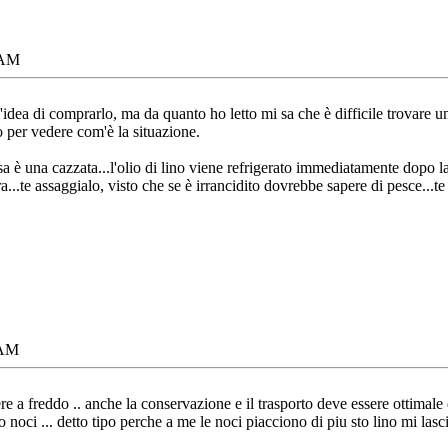
 AM
'idea di comprarlo, ma da quanto ho letto mi sa che è difficile trovare u
o per vedere com'è la situazione.
a è una cazzata...l'olio di lino viene refrigerato immediatamente dopo
a...te assaggialo, visto che se è irrancidito dovrebbe sapere di pesce...te
 AM
e a freddo .. anche la conservazione e il trasporto deve essere ottimale e
 noci ... detto tipo perche a me le noci piacciono di piu sto lino mi lasc