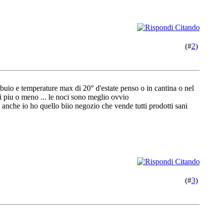
(#
2
)
l buio e temperature max di 20° d'estate penso o in cantina o nel
ci piu o meno ... le noci sono meglio ovvio
 anche io ho quello biio negozio che vende tutti prodotti sani
(#
3
)