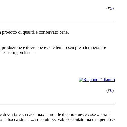
(#
5
)
n prodotto di qualità e conservato bene.
 la produzione e dovrebbe essere tenuto sempre a temperature
 ne accorgi veloce...
(#
6
)
 deve stare su i 20° max ... non le dico io queste cose ... ora il
ia la bocca strana ... se lo utilizzi vabbe scontato ma mai per cose