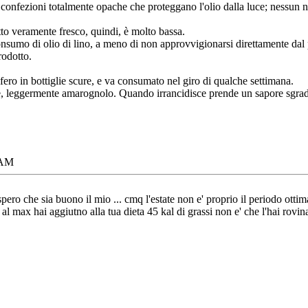
confezioni totalmente opache che proteggano l'olio dalla luce; nessun ne
tto veramente fresco, quindi, è molto bassa.
onsumo di olio di lino, a meno di non approvvigionarsi direttamente dal 
rodotto.
ifero in bottiglie scure, e va consumato nel giro di qualche settimana.
ce, leggermente amarognolo. Quando irrancidisce prende un sapore sgrad
 AM
pero che sia buono il mio ... cmq l'estate non e' proprio il periodo ottim
 al max hai aggiutno alla tua dieta 45 kal di grassi non e' che l'hai rovin