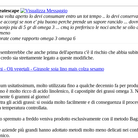
eatescape
 una volta aperto lo devi consumare entro un tot tempo .. lo devi conserv
 ne accorgi se non e' piu buono perche prende un sapore rancido ... dov
njo piu di 5 gr di omega 3 ... cmq io preferisco le noci anche se olio d
a meno
librate come rapporto omega 3 omega 6
 sembrerebbe che anche prima dell'apertura c'è il rischio che abbia subi
 credo sia strettamente legato a queste modifiche.
i - Oli vegetali - Girasole soia lino mais colza sesamo
num usitatissimum, molto utilizzata fino a qualche decennio fa per produrr
 lino è molto ricco di acido linolenico, il capostipite dei grassi omega 3.
mente 6 grammi al giorno!
 tra gli acidi grassi: si ossida molto facilmente e di conseguenza il proce
a temperatura controllata.
ino spremuto a freddo veniva prodotto esclusivamente con il metodo Bagli
aziende più grandi hanno adottato metodi molto meno delicati nei confro
enico.