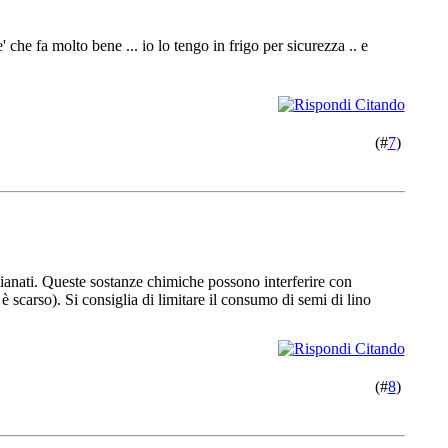
he fa molto bene ... io lo tengo in frigo per sicurezza .. e
(#
7
)
cianati. Queste sostanze chimiche possono interferire con
 è scarso). Si consiglia di limitare il consumo di semi di lino
(#
8
)