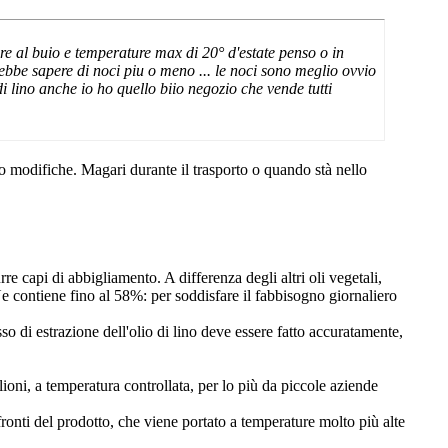
are al buio e temperature max di 20° d'estate penso o in
rebbe sapere di noci piu o meno ... le noci sono meglio ovvio
i lino anche io ho quello biio negozio che vende tutti
to modifiche. Magari durante il trasporto o quando stà nello
e capi di abbigliamento. A differenza degli altri oli vegetali,
 Ne contiene fino al 58%: per soddisfare il fabbisogno giornaliero
sso di estrazione dell'olio di lino deve essere fatto accuratamente,
oni, a temperatura controllata, per lo più da piccole aziende
nti del prodotto, che viene portato a temperature molto più alte