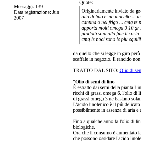
Quote:
Messaggi: 139
Originariamente inviato da
gr
Data registrazione: Jun
olio di lino e' un macello ...
2007
cantina o nel frigo ... cmq te
apporta molti omega 3 10 gr so
prodotti sani alla fine ti cost
cmq le noci sono le piu equi
da quello che si legge in giro però
scaffale in negozio. Il rancido non
TRATTO DAL SITO:
Olio di sem
"
Olio di semi di lino
È estratto dai semi della pianta Li
ricchi di grassi omega 6, l'olio di
di grassi omega 3 ne bastano sola
L'acido linolenico è il più delicato
possibilmente in assenza di aria e 
Fino a qualche anno fa l'olio di l
biologiche.
Ora che il consumo è aumentato le 
che possono ossidare l'acido linol