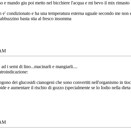
eso e mando giu poi metto nel bicchiere l'acqua e mi bevo il mix rimasto
n e' condizionato e ha una temperatura esterna uguale secondo me non e' c
gabbuzzino basta stia al fresco insomma
 AM
 ad i semi di lino...macinarli e mangiarli....
troindicazione:
engono dei glucosidi cianogeni che sono convertiti nell'organismo in tio
iroide e aumentare il rischio di gozzo (specialmente se lo Iodio nella dieta
 AM