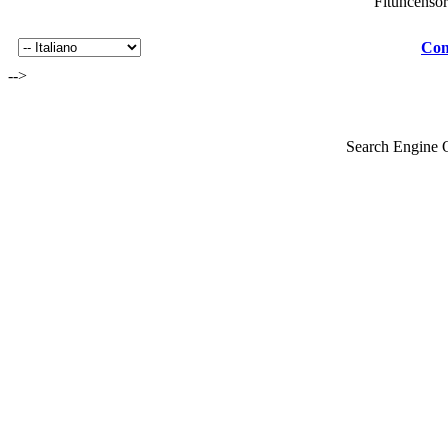
Fituncenso
Con
-->
Search Engine 