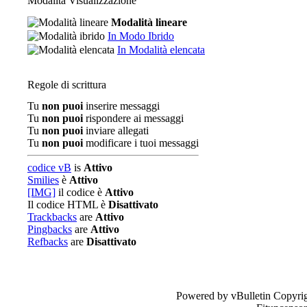
Modalità Visualizzazione
Modalità lineare
In Modo Ibrido
In Modalità elencata
Regole di scrittura
Tu
non puoi
inserire messaggi
Tu
non puoi
rispondere ai messaggi
Tu
non puoi
inviare allegati
Tu
non puoi
modificare i tuoi messaggi
codice vB
is
Attivo
Smilies
è
Attivo
[IMG]
il codice è
Attivo
Il codice HTML è
Disattivato
Trackbacks
are
Attivo
Pingbacks
are
Attivo
Refbacks
are
Disattivato
Powered by vBulletin Copyrig