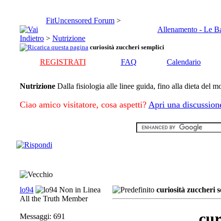
FitUncensored Forum
>
Allenamento - Le B
>
Nutrizione
curiosità zuccheri semplici
REGISTRATI
FAQ
Calendario
Nutrizione
Dalla fisiologia alle linee guida, fino alla dieta del 
Ciao amico visitatore, cosa aspetti?
Apri una discussion
lo94
curiosità zuccheri 
All the Truth Member
cur
Messaggi: 691