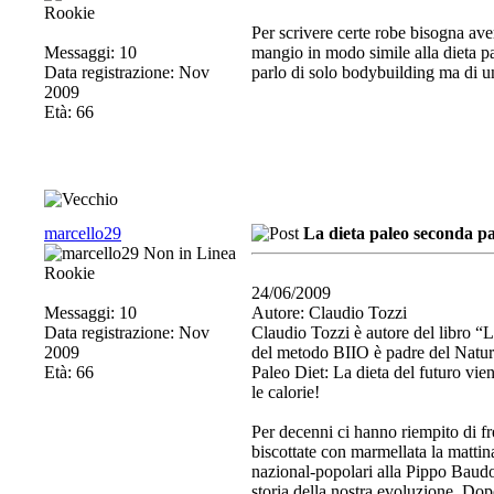
Rookie
Per scrivere certe robe bisogna aver
Messaggi: 10
mangio in modo simile alla dieta pal
Data registrazione: Nov
parlo di solo bodybuilding ma di uno
2009
Età: 66
marcello29
La dieta paleo seconda pa
Rookie
24/06/2009
Messaggi: 10
Autore: Claudio Tozzi
Data registrazione: Nov
Claudio Tozzi è autore del libro “
2009
del metodo BIIO è padre del Natur
Età: 66
Paleo Diet: La dieta del futuro vi
le calorie!
Per decenni ci hanno riempito di fre
biscottate con marmellata la mattin
nazional-popolari alla Pippo Baudo.
storia della nostra evoluzione. Dopo 