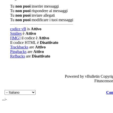
Tu
non puoi
inserire messaggi
Tu
non puoi
rispondere ai messaggi
Tu
non puoi
inviare allegati
Tu
non puoi
modificare i tuoi messaggi
codice vB
is
Attivo
Smilies
è
Attivo
[IMG]
il codice è
Attivo
Il codice HTML è
Disattivato
Trackbacks
are
Attivo
Pingbacks
are
Attivo
Refbacks
are
Disattivato
Powered by vBulletin Copyrig
Fituncenso
Con
-->