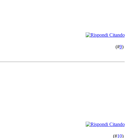
(#
9
)
(#
10
)