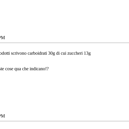
 PM
odotti scrivono carboidrati 30g di cui zuccheri 13g
ste cose qua che indicano!?
 PM