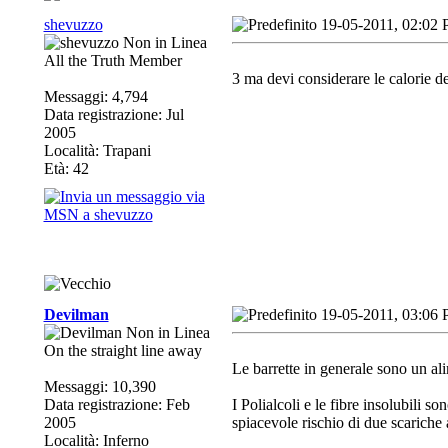
shevuzzo
19-05-2011, 02:02
All the Truth Member
3 ma devi considerare le calorie de
Messaggi: 4,794
Data registrazione: Jul
2005
Località: Trapani
Età: 42
Devilman
19-05-2011, 03:06
On the straight line away
Le barrette in generale sono un ali
Messaggi: 10,390
Data registrazione: Feb
I Polialcoli e le fibre insolubili 
2005
spiacevole rischio di due scarich
Località: Inferno