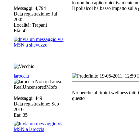
io non ho capito obiettivamente nul
Messaggi: 4,794
Il polialcol ha basso impatto sulla g
Data registrazione: Jul
2005
Località: Trapani
Età: 42
laroccia
19-05-2011, 12:59
RealUncensoredMofo
No perche al rimini wellness tutti 
Messaggi: 449
questo'
Data registrazione: Sep
2010
Età: 35