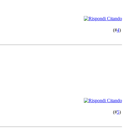
(#
4
)
(#
5
)