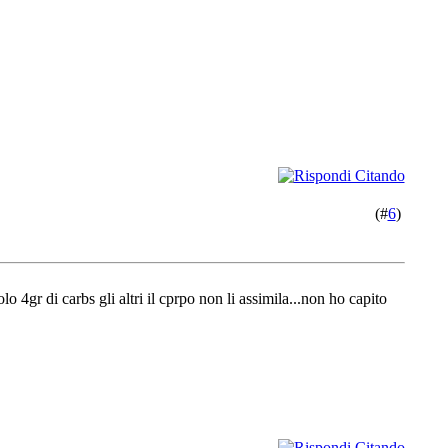
(#
6
)
 4gr di carbs gli altri il cprpo non li assimila...non ho capito