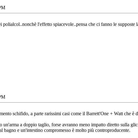
 PM
i polialcol..nonchè l'effetto spiacevole..pensa che ci fanno le supposte l
 PM
mento schifido, a parte rarissimi casi come il Barrett'One + Watt che è d
sono un'arma a doppio taglio, forse avranno meno impatto diretto sulla gli
e al bagno e un'intestino compromesso è molto più controproducente.