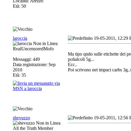
Località: Arezzo
Età: 50
laroccia
19-05-2011, 12:29
RealUncensoredMofo
Ma tipo qndo sulle etichette dei pr
Messaggi: 449
polialcoli 5g...
Data registrazione: Sep
Ecc..
2010
Poi scrivono net impact carbs 3g..
Età: 35
shevuzzo
19-05-2011, 12:56
All the Truth Member