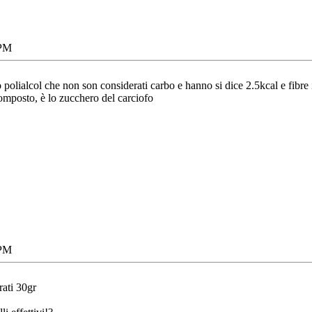
 PM
polialcol che non son considerati carbo e hanno si dice 2.5kcal e fibre 
omposto, è lo zucchero del carciofo
 PM
ati 30gr