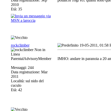
Data registrazione: Sep
polialcol 10gr ecc quanti sono quell
2010
Età: 35
rockclimber
19-05-2011, 01:58
ParentalAdvisoryMember
IMHO: andare in paranoia a 20 an
Messaggi: 244
Data registrazione: Mar
2011
Località: sul nido del
cuculo
Età: 42