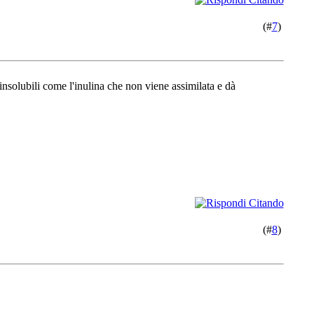
(#
7
)
insolubili come l'inulina che non viene assimilata e dà
(#
8
)