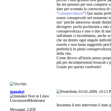
fin nei pensieri per non compiere 
dare per scontata la conoscenza di 
"
consapevolezza
"
! Qui siamo perf
essere consapevole nel momento in c
ora" perchè attraverso strade distin
divergere: pochi pochissimi a mio m
consapevolezza e uno o due di stare
sull'atman ci incontriamo, anche s
che sta dentro ogni singolo individ
esserlo e non basta suggerirlo perc
preferisci) in piena consapevolezza
della vita.
Come dicevo all'inizio penso proprio
più per incomprensioni lessicali e p
Grazie per questo confronto!
manakei
03-02-2009, 10:13 
UncensoredModerator
Insomma il mio intervento è stato p
Messaggi: 2,858