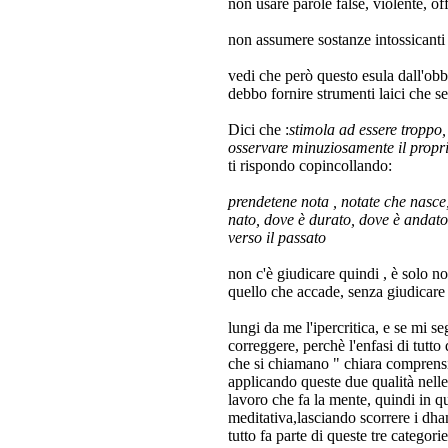
non usare parole false, violente, off
non assumere sostanze intossicant
vedi che però questo esula dall'obb
debbo fornire strumenti laici che se
Dici che :
stimola ad essere troppo, 
osservare minuziosamente il propri
ti rispondo copincollando:
prendetene nota , notate che nasce
nato, dove è durato, dove è andato,
verso il passato
non c'è giudicare quindi , è solo no
quello che accade, senza giudicar
lungi da me l'ipercritica, e se mi s
correggere, perchè l'enfasi di tutto
che si chiamano " chiara comprens
applicando queste due qualità nelle a
lavoro che fa la mente, quindi in q
meditativa,lasciando scorrere i dh
tutto fa parte di queste tre catego