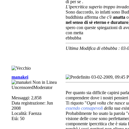
di per se .
L'ipercritica superio troppo invaden
Sono daccordo, io infatti sono Budd
buddhista afferma che c'è
anatta
nel senso di sè eterno e duraturo
spero con queste spiegazioni di aver
con metta
ebbubba
Ultima Modifica di ebbubba : 03
manakei
03-02-2009, 09:45 
UncensoredModerator
Per quanto sia difficile capirsi par
Messaggi: 2,858
comprendere dove i nostri pensieri
Data registrazione: Jun
Ti riquoto "
Ogni volta che nasce u
2008
essendo consapevoli
della sua esi
Località: Faenza
Probabilmente ho usato la parola "
Età: 50
visione delle cose sono perfettamen
componente ipercritica che è stata 
perchè i suoi genitori non gliene p