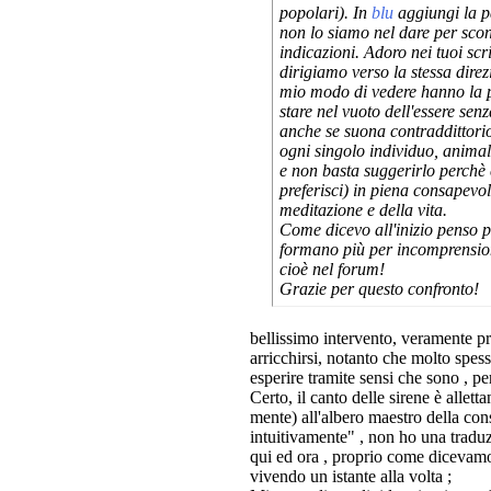
popolari). In
blu
aggiungi la p
non lo siamo nel dare per sco
indicazioni. Adoro nei tuoi scri
dirigiamo verso la stessa direz
mio modo di vedere hanno la po
stare nel vuoto dell'essere sen
anche se suona contraddittorio
ogni singolo individuo, animal
e non basta suggerirlo perchè 
preferisci) in piena consapevol
meditazione e della vita.
Come dicevo all'inizio penso pr
formano più per incomprensioni 
cioè nel forum!
Grazie per questo confronto!
bellissimo intervento, veramente pro
arricchirsi, notanto che molto spess
esperire tramite sensi che sono , per
Certo, il canto delle sirene è allet
mente) all'albero maestro della con
intuitivamente" , non ho una traduzi
qui ed ora , proprio come dicevam
vivendo un istante alla volta ;