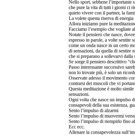
Nello sport, sebbene l’importante s
che pure la vita di tutti i giorni ci
quieto vivere con il partner, la famig
La volete questa riserva di energia 
Allora iniziamo pure la meditazione
Facciamo l’esempio che vogliate al
Notate il pensiero che nasce, dovr
espresso in parole, a volte sentite 
come un onda nasce in un certo mome
di sensazioni, da quella di sentire 
che si preparano a sollevarvi dalla 
Se sorge il pensiero descrittivo “ch
Passo interessante successivo sareb
non lo trovate più, è solo un ricord
Osservate adesso il movimento corp
contrarsi dei muscoli che vi portano
Questa meditazione è molto simile a
sensazioni.
Ogni volta che nasce un impulso dur
consapevoli della sua esistenza, g
Sento l’impulso di alzarmi
Sento l’impulso di muovermi verso 
Sento l’impulso di riempirlo fino al
Ecc ecc.
Allenare la consapevolezza sull’imp