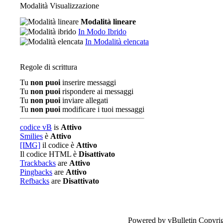
Modalità Visualizzazione
Modalità lineare
In Modo Ibrido
In Modalità elencata
Regole di scrittura
Tu
non puoi
inserire messaggi
Tu
non puoi
rispondere ai messaggi
Tu
non puoi
inviare allegati
Tu
non puoi
modificare i tuoi messaggi
codice vB
is
Attivo
Smilies
è
Attivo
[IMG]
il codice è
Attivo
Il codice HTML è
Disattivato
Trackbacks
are
Attivo
Pingbacks
are
Attivo
Refbacks
are
Disattivato
Powered by vBulletin Copyrig