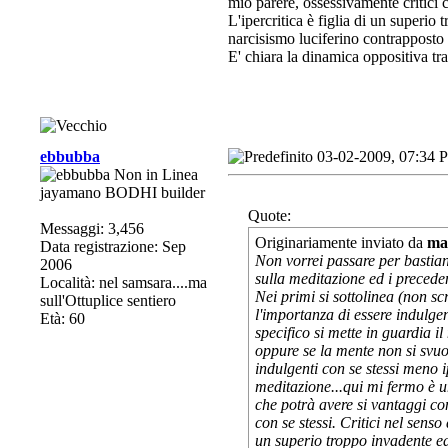
mio parere, ossessivamente critici c
L'ipercritica è figlia di un superio 
narcisismo luciferino contrapposto 
E' chiara la dinamica oppositiva tra
ebbubba
03-02-2009, 07:34 
jayamano BODHI builder
Quote:
Messaggi: 3,456
Originariamente inviato da
ma
Data registrazione: Sep
Non vorrei passare per bastia
2006
sulla meditazione ed i preceden
Località: nel samsara....ma
Nei primi si sottolinea (non sc
sull'Ottuplice sentiero
l'importanza di essere indulgen
Età: 60
specifico si mette in guardia il
oppure se la mente non si svuo
indulgenti con se stessi meno i
meditazione...qui mi fermo è u
che potrà avere si vantaggi co
con se stessi. Critici nel senso
un superio troppo invadente ed 