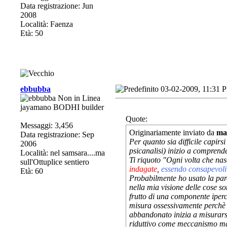
Data registrazione: Jun
2008
Località: Faenza
Età: 50
ebbubba
03-02-2009, 11:31 
jayamano BODHI builder
Quote:
Messaggi: 3,456
Originariamente inviato da
ma
Data registrazione: Sep
Per quanto sia difficile capirs
2006
psicanalisi) inizio a comprende
Località: nel samsara....ma
Ti riquoto "
Ogni volta che nas
sull'Ottuplice sentiero
indagate
,
essendo consapevoli
Età: 60
Probabilmente ho usato la par
nella mia visione delle cose s
frutto di una componente ipercr
misura ossessivamente perchè i
abbandonato inizia a misurarsi 
riduttivo come meccanismo ma 