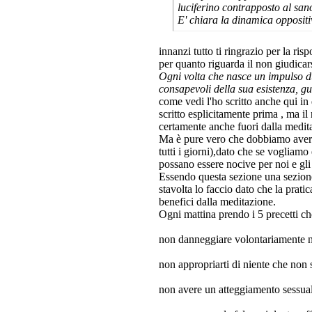
luciferino contrapposto al san
E' chiara la dinamica oppositi
innanzi tutto ti ringrazio per la ris
per quanto riguarda il non giudicar
Ogni volta che nasce un impulso dur
consapevoli della sua esistenza, 
come vedi l'ho scritto anche qui in 
scritto esplicitamente prima , ma il 
certamente anche fuori dalla medit
Ma è pure vero che dobbiamo avere 
tutti i giorni),dato che se vogliam
possano essere nocive per noi e gli 
Essendo questa sezione una sezione 
stavolta lo faccio dato che la prat
benefici dalla meditazione.
Ogni mattina prendo i 5 precetti che
non danneggiare volontariamente n
non appropriarti di niente che non 
non avere un atteggiamento sessual