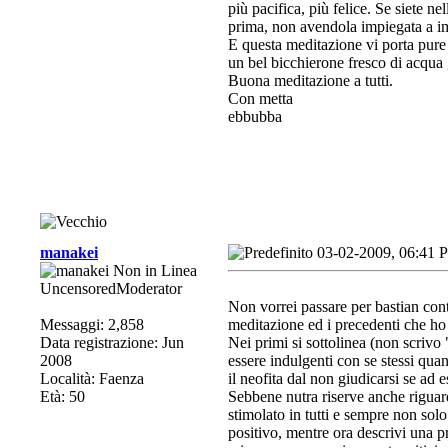
più pacifica, più felice. Se siete ne
prima, non avendola impiegata a im
E questa meditazione vi porta pure 
un bel bicchierone fresco di acqua 
Buona meditazione a tutti.
Con metta
ebbubba
manakei
03-02-2009, 06:41 
UncensoredModerator
Non vorrei passare per bastian con
Messaggi: 2,858
meditazione ed i precedenti che ho 
Data registrazione: Jun
Nei primi si sottolinea (non scrivo
2008
essere indulgenti con se stessi quan
Località: Faenza
il neofita dal non giudicarsi se ad 
Età: 50
Sebbene nutra riserve anche riguard
stimolato in tutti e sempre non sol
positivo, mentre ora descrivi una p