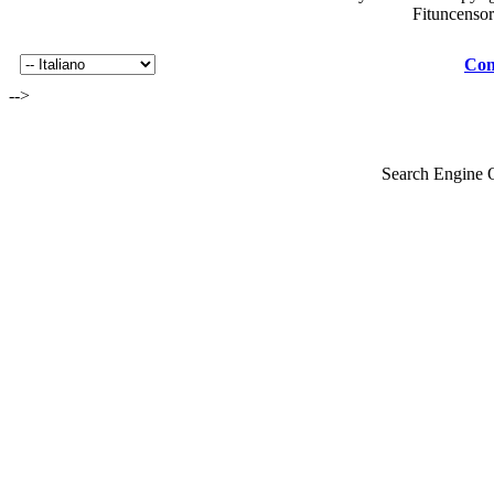
Fituncenso
Con
-->
Search Engine 