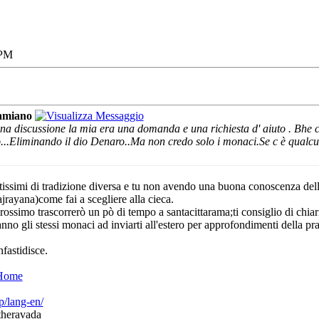
 PM
amiano
una discussione la mia era una domanda e una richiesta d' aiuto . Bhe 
o...Eliminando il dio Denaro..Ma non credo solo i monaci.Se c è qualcu
tissimi di tradizione diversa e tu non avendo una buona conoscenza delle
ayana)come fai a scegliere alla cieca.
ssimo trascorrerò un pò di tempo a santacittarama;ti consiglio di chiarir
aranno gli stessi monaci ad inviarti all'estero per approfondimenti della p
nfastidisce.
 Home
p/lang-en/
 theravada