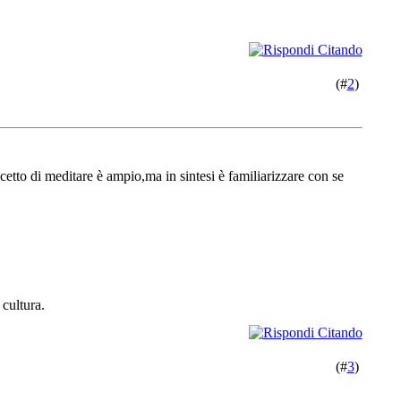
(#
2
)
tto di meditare è ampio,ma in sintesi è familiarizzare con se
 cultura.
(#
3
)