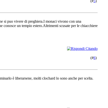
(#
5
)
che si puo vivere di preghiera.I monaci vivono con una
e conosce un tempio estero.Altrimenti scusate per le chiacchiere
(#
6
)
minarlo è liberarsene, molti clochard lo sono anche per scelta.