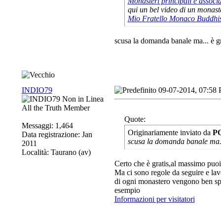
Monasteri principali e associa
qui un bel video di un monaste
Mio Fratello Monaco Buddhi
scusa la domanda banale ma... è gr
INDIO79
09-07-2014, 07:58
All the Truth Member
Quote:
Messaggi: 1,464
Originariamente inviato da
P
Data registrazione: Jan
scusa la domanda banale ma..
2011
Località: Taurano (av)
Certo che è gratis,al massimo puoi 
Ma ci sono regole da seguire e lav
di ogni monastero vengono ben sp
esempio
Informazioni per visitatori