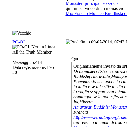
Monasteri principali e associati
qui un bel video di un monastero in
Mio Fratello Monaco Buddhista 
PO-OL
09-07-2014, 07:43
All the Truth Member
Quote:
Messaggi: 5,414
Originariamente inviato da
I
Data registrazione: Feb
Di monasteri Esteri ce ne son
2011
Buddiste(Theravada,Mahayana,
Premettendo che anche io l'an
in italia e se tale stile di vi
tu voglia scappare con il botto
comunque se la mia riflessione 
Inghilterra
Amaravati Buddhist Monaste
Francia
http://www.lerabling.org/inde
qui l'elenco di quelli di tradi