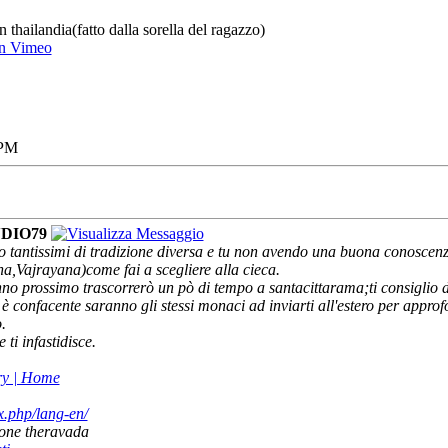
 thailandia(fatto dalla sorella del ragazzo)
on Vimeo
 PM
NDIO79
o tantissimi di tradizione diversa e tu non avendo una buona conoscenza
Vajrayana)come fai a scegliere alla cieca.
no prossimo trascorrerò un pò di tempo a santacittarama;ti consiglio di
ta ti è confacente saranno gli stessi monaci ad inviarti all'estero per app
.
ti infastidisce.
ry | Home
x.php/lang-en/
zione theravada