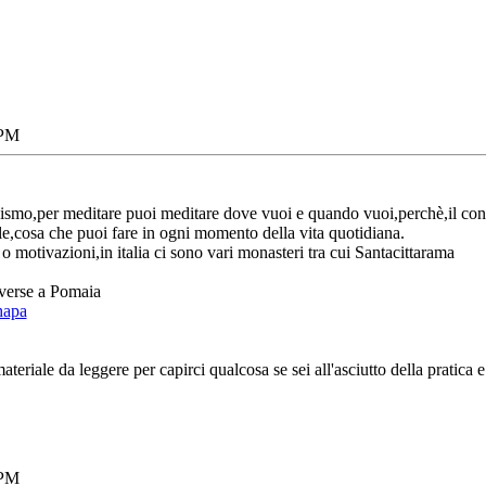
 PM
smo,per meditare puoi meditare dove vuoi e quando vuoi,perchè,il conce
ale,cosa che puoi fare in ogni momento della vita quotidiana.
 o motivazioni,in italia ci sono vari monasteri tra cui Santacittarama
diverse a Pomaia
hapa
 materiale da leggere per capirci qualcosa se sei all'asciutto della pratica e
 PM