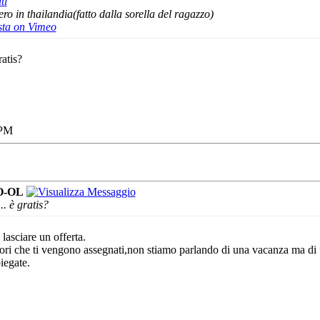
ti
ro in thailandia(fatto dalla sorella del ragazzo)
sta on Vimeo
atis?
 PM
O-OL
. è gratis?
lasciare un offerta.
ori che ti vengono assegnati,non stiamo parlando di una vacanza ma di un 
iegate.