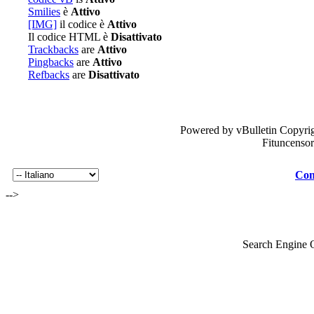
Smilies
è
Attivo
[IMG]
il codice è
Attivo
Il codice HTML è
Disattivato
Trackbacks
are
Attivo
Pingbacks
are
Attivo
Refbacks
are
Disattivato
Powered by vBulletin Copyrig
Fituncenso
Con
-->
Search Engine 