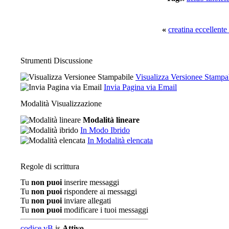
«
creatina eccellente 
Strumenti Discussione
Visualizza Versionee Stampa
Invia Pagina via Email
Modalità Visualizzazione
Modalità lineare
In Modo Ibrido
In Modalità elencata
Regole di scrittura
Tu
non puoi
inserire messaggi
Tu
non puoi
rispondere ai messaggi
Tu
non puoi
inviare allegati
Tu
non puoi
modificare i tuoi messaggi
codice vB
is
Attivo