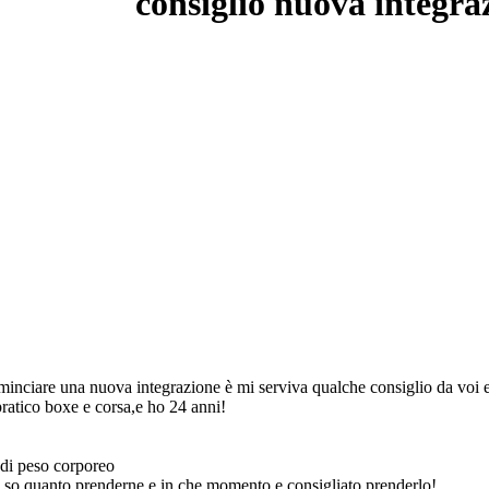
consiglio nuova integra
inciare una nuova integrazione è mi serviva qualche consiglio da voi e
pratico boxe e corsa,e ho 24 anni!
 di peso corporeo
n so quanto prenderne e in che momento e consigliato prenderlo!