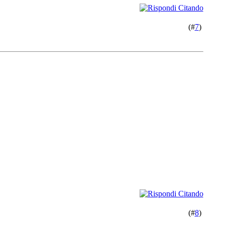
(#
7
)
(#
8
)