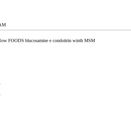
 AM
la Now FOODS blucosamine e condoitrin winth MSM
g
g