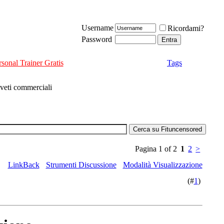
Username
Ricordami?
Password
rsonal Trainer Gratis
Tags
 veti commerciali
Pagina 1 of 2
1
2
>
LinkBack
Strumenti Discussione
Modalità Visualizzazione
(#
1
)