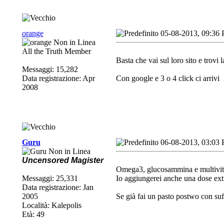
orange
05-08-2013, 09:36
All the Truth Member
Basta che vai sul loro sito e trovi 
Messaggi: 15,282
Data registrazione: Apr
Con google e 3 o 4 click ci arrivi
2008
Guru
06-08-2013, 03:03
Uncensored Magister
Omega3, glucosammina e multivitami
Messaggi: 25,331
Io aggiungerei anche una dose extra 
Data registrazione: Jan
2005
Se già fai un pasto postwo con suff
Località: Kalepolis
Età: 49