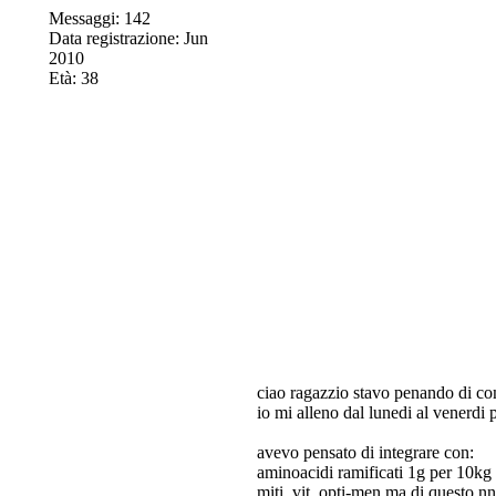
Messaggi: 142
Data registrazione: Jun
2010
Età: 38
ciao ragazzio stavo penando di com
io mi alleno dal lunedi al venerdi 
avevo pensato di integrare con:
aminoacidi ramificati 1g per 10kg
miti. vit. opti-men ma di questo n