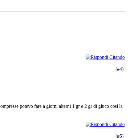
(#
4
)
presse potevo fare a giorni alterni 1 gr e 2 gr di gluco così la
(#
5
)