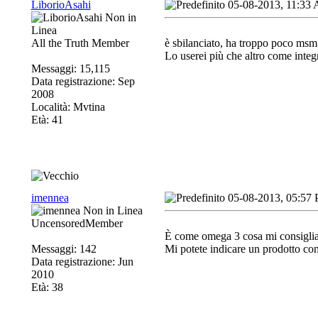
LiborioAsahi
05-08-2013, 11:33
All the Truth Member
è sbilanciato, ha troppo poco msm
Lo userei più che altro come integr
Messaggi: 15,115
Data registrazione: Sep
2008
Località: Mvtina
Età: 41
imennea
05-08-2013, 05:57
UncensoredMember
È come omega 3 cosa mi consigliat
Messaggi: 142
Mi potete indicare un prodotto con 
Data registrazione: Jun
2010
Età: 38