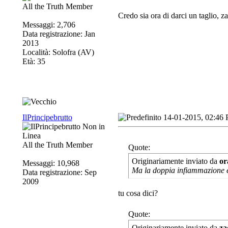
All the Truth Member
Credo sia ora di darci un taglio, za
Messaggi: 2,706
Data registrazione: Jan
2013
Località: Solofra (AV)
Età: 35
IlPrincipebrutto
14-01-2015, 02:46
All the Truth Member
Quote:
Originariamente inviato da
or
Messaggi: 10,968
Ma la doppia infiammazione è
Data registrazione: Sep
2009
tu cosa dici?
Quote:
Originariamente inviato da
za