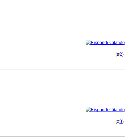
(#
2
)
(#
3
)