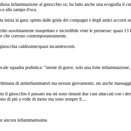
tidiosa infiammazione al ginocchio sx; ha fatto anche una ecografia il cu
ca alla zampa d'oca.
 inizia la gara: spinto dalle grida dei compagni e degli amici accorsi num
io assolutamente inaspettato e incredibile viste le premesse: quasi 13 
one che corrono contemporaneamente.
 ginocchia caldissime/quasi incandescenti.
a locale squadra podistica: "niente di grave, solo una forte infiammazione,
 settimana di antiinfiammatori ma nessun giovamento, sto anche massag
utto il ginocchio è passato ma mi sono rimasti due cani attaccati con i d
ono di più a volte di meno ma sono sempre lì....
rte ancora infiammatissima