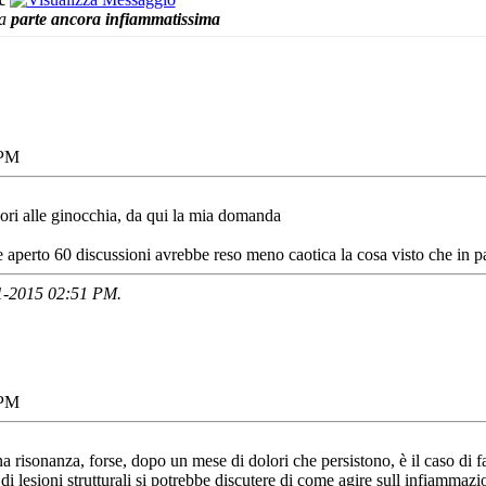
a
parte ancora infiammatissima
 PM
lori alle ginocchia, da qui la mia domanda
 aperto 60 discussioni avrebbe reso meno caotica la cosa visto che in pa
01-2015
02:51 PM
.
 PM
a risonanza, forse, dopo un mese di dolori che persistono, è il caso di fa
di lesioni strutturali si potrebbe discutere di come agire sull infiammaz