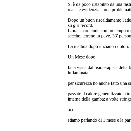
Si è da poco ristabilito da una fas
ma si è evidenziata una problemati
Dopo un buon riscaldamento l'atleta
su giri record.
L'ora si conclude con un tempo med
secche, terreno in pavè, 33' pers
La mattina dopo iniziano i dolori:
Un Mese dopo.
fatta visita dal fisioterapista dell
infiammata
per sicurezza ho anche fatto una
passato il calore generalizzato a t
interna della gamba; a volte string
acc
stiamo parlando di 1 mese e la pa