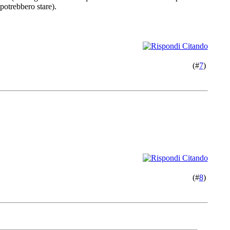
 potrebbero stare).
(#
7
)
(#
8
)