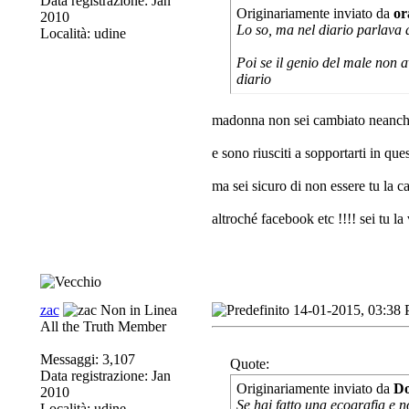
Data registrazione: Jan
Originariamente inviato da
or
2010
Lo so, ma nel diario parlava 
Località: udine
Poi se il genio del male non a
diario
madonna non sei cambiato neanch
e sono riusciti a sopportarti in que
ma sei sicuro di non essere tu la 
altroché facebook etc !!!! sei tu la
zac
14-01-2015, 03:38
All the Truth Member
Messaggi: 3,107
Quote:
Data registrazione: Jan
Originariamente inviato da
D
2010
Se hai fatto una ecografia e n
Località: udine