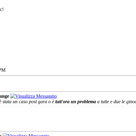
c!
 PM
ange
 stata un caso post gara o è
tutt'ora un problema
a tutte e due le gino
c