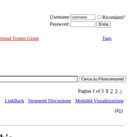
Username
Ricordami?
Password
rsonal Trainer Gratis
Tags
Pagina 1 of 3
1
2
3
>
LinkBack
Strumenti Discussione
Modalità Visualizzazione
(#
1
)