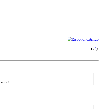
(#
4
)
cchia?