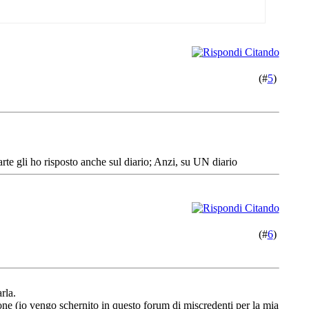
(#
5
)
rte gli ho risposto anche sul diario; Anzi, su UN diario
(#
6
)
rla.
ione (io vengo schernito in questo forum di miscredenti per la mia