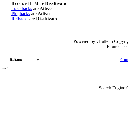
Il codice HTML è
Disattivato
Trackbacks
are
Attivo
Pingbacks
are
Attivo
Refbacks
are
Disattivato
Powered by vBulletin Copyrig
Fituncenso
Con
-->
Search Engine 