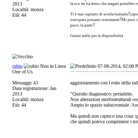
2013
la eco mi ha detto che magari potrebbe es
Località: monza
?
Ti è mai capitato di averla/trattarla
capis
Età: 44
?
osteopata possano sistemarmi
Mi puoi c
?
poco, la parte
Grazie mille per la disponibilità
rubio
07-08-2014, 02:08 
One of Us
Messaggi: 43
aggiornamento con l esito della rad
Data registrazione: Jan
2013
"Quesito diagnostico: periartrite.
Località: monza
Non alterazioni morfostrutturali os
Età: 44
Ampio lo spazio subacromiale. Assenz
Ma quindi non capisco una cosa: qu
che quindi poteva comprimere i ten