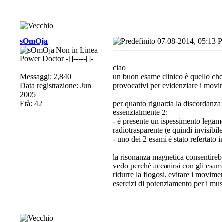
sOmOja
07-08-2014, 05:13 
Power Doctor -[]-----[]-
ciao
Messaggi: 2,840
un buon esame clinico è quello che si
Data registrazione: Jun
provocativi per evidenziare i movim
2005
Età: 42
per quanto riguarda la discordanza 
essenzialmente 2:
- è presente un ispessimento lega
radiotrasparente (e quindi invisibi
- uno dei 2 esami è stato refertato
la risonanza magnetica consentireb
vedo perchè accanirsi con gli esam
ridurre la flogosi, evitare i movim
esercizi di potenziamento per i musc