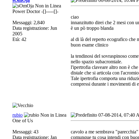
sOmOja
06-08-2014, 10:44 
Power Doctor -[]-----[]-
ciao
Messaggi: 2,840
innanzitutto direi che 2 mesi con u
Data registrazione: Jun
è un pò troppo blanda
2005
Età: 42
al di là del reperto ecografico che 
buon esame clinico
la tendinosi del sovraspinoso come 
nello spazio subacromiale.
l'ipertrofia claveare altro non è c
distale che si articola con l'acromi
Tale ipertrofia comporta una riduzi
compressi durante i movimenti di e
rubio
07-08-2014, 07:40
One of Us
Messaggi: 43
cavolo a me sembrava "parecchia"
Data registrazione: Jan
comunque tu cosa intendi con buon