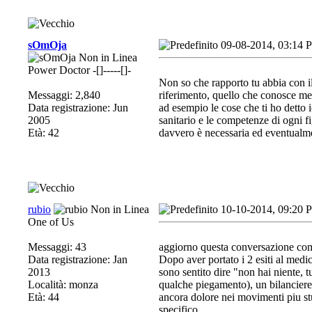
sOmOja
09-08-2014, 03:14 
Power Doctor -[]-----[]-
Non so che rapporto tu abbia con il
Messaggi: 2,840
riferimento, quello che conosce meg
Data registrazione: Jun
ad esempio le cose che ti ho detto 
2005
sanitario e le competenze di ogni fi
Età: 42
davvero è necessaria ed eventualmen
rubio
10-10-2014, 09:20 
One of Us
Messaggi: 43
aggiorno questa conversazione com
Data registrazione: Jan
Dopo aver portato i 2 esiti al medi
2013
sono sentito dire "non hai niente, tu
Località: monza
qualche piegamento), un bilanciere
Età: 44
ancora dolore nei movimenti piu stup
specifico.