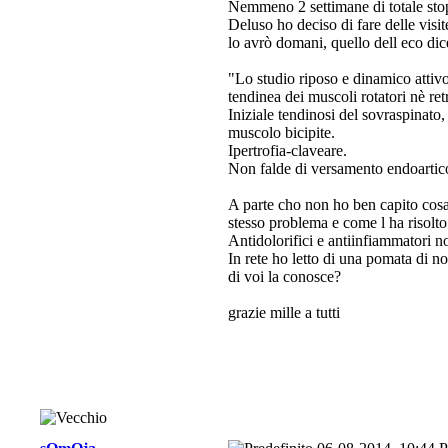
Nemmeno 2 settimane di totale stop
Deluso ho deciso di fare delle visit
lo avrò domani, quello dell eco dic
"Lo studio riposo e dinamico attiv
tendinea dei muscoli rotatori nè ret
Iniziale tendinosi del sovraspinato,
muscolo bicipite.
Ipertrofia-claveare.
Non falde di versamento endoartico
A parte cho non ho ben capito cosa 
stesso problema e come l ha risolto
Antidolorifici e antiinfiammatori n
In rete ho letto di una pomata di 
di voi la conosce
?
grazie mille a tutti