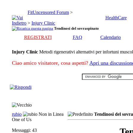
FitUncensored Forum
>
HealthCare
>
Injury Clinic
Tendinosi del sovraspinato
REGISTRATI
FAQ
Calendario
Injury Clinic
Metodi rigenerativi alternativi per infortuni muscol
Ciao amico visitatore, cosa aspetti?
Apri una discussion
rubio
Tendinosi del sovra
One of Us
Ten
Messaggi: 43