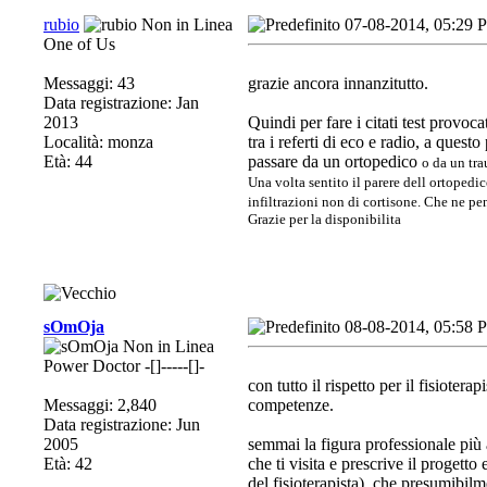
rubio
07-08-2014, 05:29 
One of Us
Messaggi: 43
grazie ancora innanzitutto.
Data registrazione: Jan
2013
Quindi per fare i citati test provoca
Località: monza
tra i referti di eco e radio, a ques
Età: 44
passare da un ortopedico
o da un tr
Una volta sentito il parere dell ortopedi
infiltrazioni non di cortisone. Che ne pe
Grazie per la disponibilita
sOmOja
08-08-2014, 05:58 
Power Doctor -[]-----[]-
con tutto il rispetto per il fisioter
Messaggi: 2,840
competenze.
Data registrazione: Jun
2005
semmai la figura professionale più a
Età: 42
che ti visita e prescrive il progetto
del fisioterapista), che presumibilme