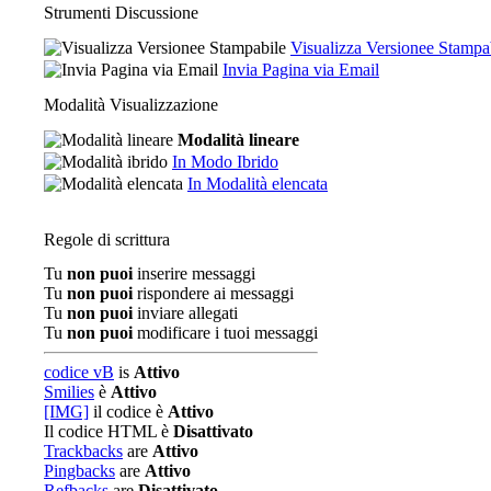
Strumenti Discussione
Visualizza Versionee Stampa
Invia Pagina via Email
Modalità Visualizzazione
Modalità lineare
In Modo Ibrido
In Modalità elencata
Regole di scrittura
Tu
non puoi
inserire messaggi
Tu
non puoi
rispondere ai messaggi
Tu
non puoi
inviare allegati
Tu
non puoi
modificare i tuoi messaggi
codice vB
is
Attivo
Smilies
è
Attivo
[IMG]
il codice è
Attivo
Il codice HTML è
Disattivato
Trackbacks
are
Attivo
Pingbacks
are
Attivo
Refbacks
are
Disattivato