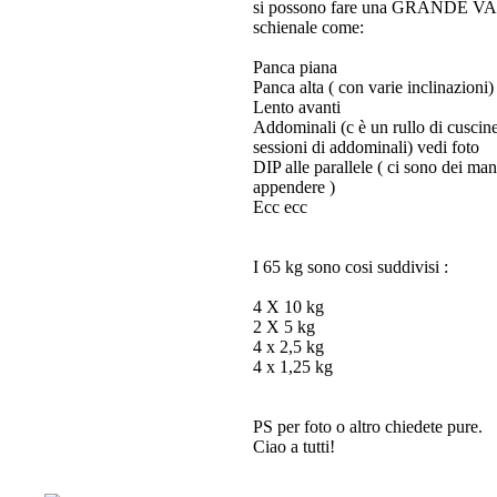
si possono fare una GRANDE VARIE
schienale come:
Panca piana
Panca alta ( con varie inclinazioni)
Lento avanti
Addominali (c è un rullo di cuscinet
sessioni di addominali) vedi foto
DIP alle parallele ( ci sono dei man
appendere )
Ecc ecc
I 65 kg sono cosi suddivisi :
4 X 10 kg
2 X 5 kg
4 x 2,5 kg
4 x 1,25 kg
PS per foto o altro chiedete pure.
Ciao a tutti!