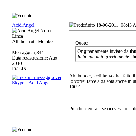
Acid Angel
18-06-2011, 08:43
All the Truth Member
Quote:
Originariamente inviato da
th
Messaggi: 5,834
Io ho già dato (ovviamente i 
Data registrazione: Aug
2010
Età: 45
Ah thunder, vedi bravo, hai fatto il
Io vorrei farcela da sola anche in
100%
Poi che c'entra... se ricevessi una