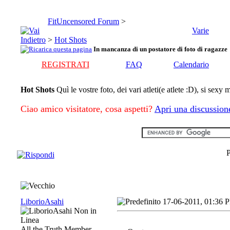
FitUncensored Forum
>
Varie
>
Hot Shots
In mancanza di un postatore di foto di ragazze
REGISTRATI
FAQ
Calendario
Hot Shots
Quì le vostre foto, dei vari atleti(e atlete :D), si sexy
Ciao amico visitatore, cosa aspetti?
Apri una discussion
P
LiborioAsahi
17-06-2011, 01:36 
All the Truth Member