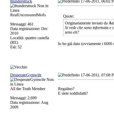
thunderstruck
17-06-2011, 06:02 
RealUncensoredMofo
Quote:
Originariamente inviato da
Ac
Messaggi: 461
Si vede che sono informata e c
Data registrazione: Dec
seno eh?
2010
Località: quattro castella
(RE)
Io ho già dato (ovviamente i 6000 
Età: 52
DesperateGymwife
17-06-2011, 07:08 
All the Truth Member
Regalino?
E siete soddisfatti?
Messaggi: 2,699
Data registrazione: Aug
2009