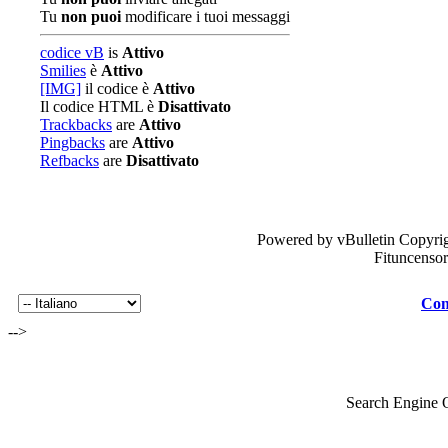
Tu
non puoi
modificare i tuoi messaggi
codice vB
is
Attivo
Smilies
è
Attivo
[IMG]
il codice è
Attivo
Il codice HTML è
Disattivato
Trackbacks
are
Attivo
Pingbacks
are
Attivo
Refbacks
are
Disattivato
Powered by vBulletin Copyrig
Fituncenso
Con
-->
Search Engine 