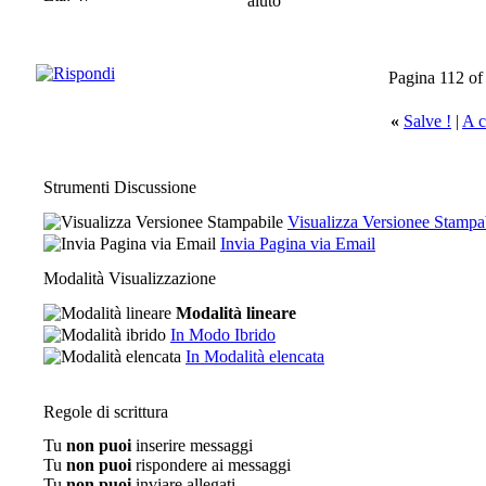
aiuto
Pagina 112 of
«
Salve !
|
A c
Strumenti Discussione
Visualizza Versionee Stampa
Invia Pagina via Email
Modalità Visualizzazione
Modalità lineare
In Modo Ibrido
In Modalità elencata
Regole di scrittura
Tu
non puoi
inserire messaggi
Tu
non puoi
rispondere ai messaggi
Tu
non puoi
inviare allegati