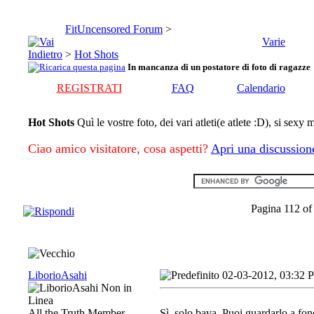
FitUncensored Forum
>
Varie
>
Hot Shots
In mancanza di un postatore di foto di ragazze
REGISTRATI
FAQ
Calendario
Hot Shots
Quì le vostre foto, dei vari atleti(e atlete :D), si sexy
Ciao amico visitatore, cosa aspetti?
Apri una discussion
Pagina 112 of
LiborioAsahi
02-03-2012, 03:32 
All the Truth Member
Sì, solo bava. Puoi guardarlo a fon