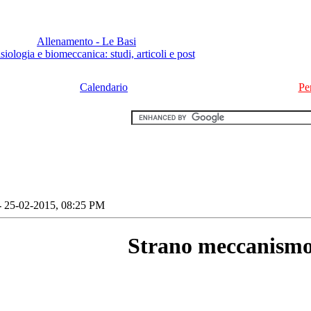
Allenamento - Le Basi
siologia e biomeccanica: studi, articoli e post
Calendario
Pe
-
25-02-2015, 08:25 PM
Strano meccanism