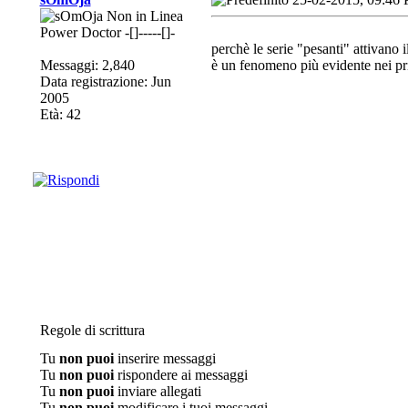
Power Doctor -[]-----[]-
perchè le serie "pesanti" attivano 
Messaggi: 2,840
è un fenomeno più evidente nei pri
Data registrazione: Jun
2005
Età: 42
Regole di scrittura
Tu
non puoi
inserire messaggi
Tu
non puoi
rispondere ai messaggi
Tu
non puoi
inviare allegati
Tu
non puoi
modificare i tuoi messaggi