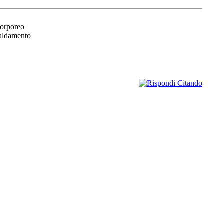
 corporeo
caldamento