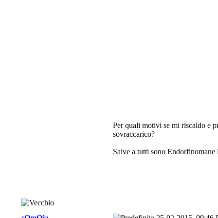
Per quali motivi se mi riscaldo e 
sovraccarico?
Salve a tutti sono Endorfinomane l
sOmOja
25-02-2015, 09:46