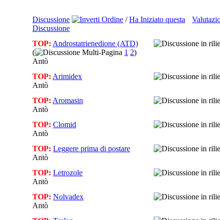
Discussione
/
Ha Iniziato questa
Valutazi
Discussione
TOP:
Androstatrienedione (ATD)
(
1
2
)
Antò
TOP:
Arimidex
Antò
TOP:
Aromasin
Antò
TOP:
Clomid
Antò
TOP:
Leggere prima di postare
Antò
TOP:
Letrozole
Antò
TOP:
Nolvadex
Antò