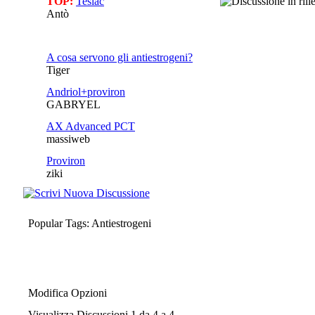
TOP:
Teslac
Antò
A cosa servono gli antiestrogeni?
Tiger
Andriol+proviron
GABRYEL
AX Advanced PCT
massiweb
Proviron
ziki
Popular Tags: Antiestrogeni
Modifica Opzioni
Visualizza Discussioni 1 da 4 a 4