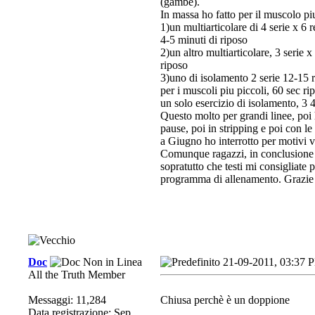
(gambe).
In massa ho fatto per il muscolo pi
1)un multiarticolare di 4 serie x 6 
4-5 minuti di riposo
2)un altro multiarticolare, 3 serie 
riposo
3)uno di isolamento 2 serie 12-15 r
per i muscoli piu piccoli, 60 sec ri
un solo esercizio di isolamento, 3 
Questo molto per grandi linee, poi h
pause, poi in stripping e poi con le 
a Giugno ho interrotto per motivi v
Comunque ragazzi, in conclusione vo
sopratutto che testi mi consigliate 
programma di allenamento. Grazie a
Doc
21-09-2011, 03:37 
All the Truth Member
Messaggi: 11,284
Chiusa perchè è un doppione
Data registrazione: Sep