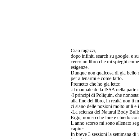
Ciao ragazzi,
dopo infiniti search su google, e su
cerco un libro che mi spieghi come 
esigenze.
Dunque non qualcosa di gia bello e
per allenarmi e come farlo.
Premetto che ho gia letto:
-il manuale della ISSA nella parte d
-I principi di Poliquin, che nonost
alla fine del libro, in realtà non
ci siano delle nozioni molto utili e 
-La scienza del Natural Body Buildi
Ergo, non so che fare e chiedo cons
L anno scorso mi sono allenato se
capire:
In breve 3 sessioni la settimana di u