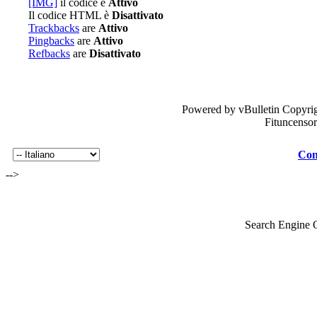
[IMG]
il codice è
Attivo
Il codice HTML è
Disattivato
Trackbacks
are
Attivo
Pingbacks
are
Attivo
Refbacks
are
Disattivato
Powered by vBulletin Copyrig
Fituncenso
Con
-->
Search Engine 