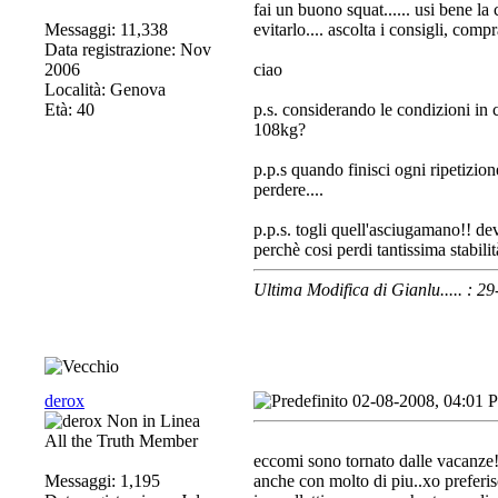
fai un buono squat...... usi bene la
Messaggi: 11,338
evitarlo.... ascolta i consigli, comp
Data registrazione: Nov
2006
ciao
Località: Genova
Età: 40
p.s. considerando le condizioni in 
108kg?
p.p.s quando finisci ogni ripetizion
perdere....
p.p.s. togli quell'asciugamano!! d
perchè cosi perdi tantissima stabili
Ultima Modifica di Gianlu..... : 
derox
02-08-2008, 04:01 
All the Truth Member
eccomi sono tornato dalle vacanze!s
Messaggi: 1,195
anche con molto di piu..xo preferis