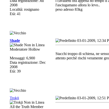
Data registrazione: Jul
i cavalletti ora appena ho tempo li
2008
l'asciugamano allora lo levo..
Località: rosignano
peso adesso 83kg
Età: 41
Shade
03-01-2009, 12:34 
Moderatore Hollow
Stacchi troppo di schiena, ne senso 
Messaggi: 6,900
attento perchè rischi veramente gross
Data registrazione: Dec
2008
Età: 39
Trokji
03-01-2009, 12:51 
All the Truth Member