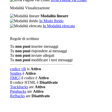
Modalità Visualizzazione
Modalità lineare
In Modo Ibrido
In Modalità elencata
Regole di scrittura
Tu
non puoi
inserire messaggi
Tu
non puoi
rispondere ai messaggi
Tu
non puoi
inviare allegati
Tu
non puoi
modificare i tuoi messaggi
codice vB
is
Attivo
Smilies
è
Attivo
[IMG]
il codice è
Attivo
Il codice HTML è
Disattivato
Trackbacks
are
Attivo
Pingbacks
are
Attivo
Refbacks
are
Disattivato