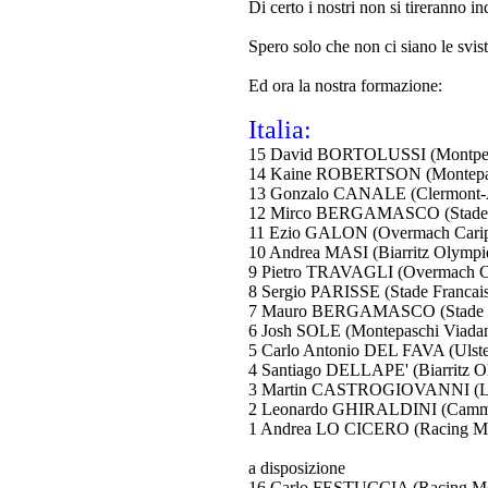
Di certo i nostri non si tireranno 
Spero solo che non ci siano le sviste
Ed ora la nostra formazione:
Italia:
15 David BORTOLUSSI (Montpelli
14 Kaine ROBERTSON (Montepasc
13 Gonzalo CANALE (Clermont-A
12 Mirco BERGAMASCO (Stade Fr
11 Ezio GALON (Overmach Carip
10 Andrea MASI (Biarritz Olympiq
9 Pietro TRAVAGLI (Overmach Ca
8 Sergio PARISSE (Stade Francais,
7 Mauro BERGAMASCO (Stade Fr
6 Josh SOLE (Montepaschi Viadan
5 Carlo Antonio DEL FAVA (Ulster
4 Santiago DELLAPE' (Biarritz O
3 Martin CASTROGIOVANNI (Leice
2 Leonardo GHIRALDINI (Cammi 
1 Andrea LO CICERO (Racing Metr
a disposizione
16 Carlo FESTUCCIA (Racing Metr