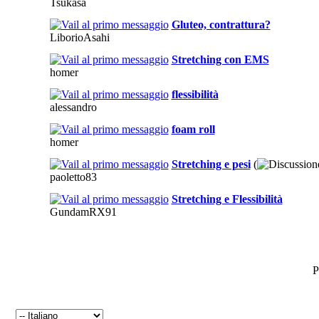
Tsukasa
Gluteo, contrattura?
LiborioAsahi
Stretching con EMS
homer
flessibilità
alessandro
foam roll
homer
Stretching e pesi
(
paoletto83
Stretching e Flessibilità
GundamRX91
P