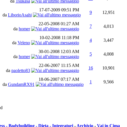
da
Tsukasa
17-07-2009
09:51 PM
9
12,951
da
LiborioAsahi
22-05-2008
01:27 AM
7
4,013
da
homer
10-02-2008
11:18 PM
4
3,447
da
Veleno
30-01-2008
12:03 AM
5
4,008
da
homer
22-06-2007
11:15 AM
16
10,901
da
paoletto83
18-06-2007
07:17 AM
1
9,566
da
GundamRX91
ed
ess - Bodybuilding - Dieta - Integratori
-
Archivio
-
Vai in Cima