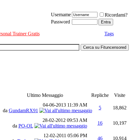
Username
Ricordami?
Password
rsonal Trainer Gratis
Tags
Ultimo Messaggio
Repliche
Visite
04-06-2013
11:39 AM
5
18,862
da
GundamRX91
28-02-2012
09:53 AM
16
10,197
da
PO-OL
12-02-2011
05:06 PM
46
10,914