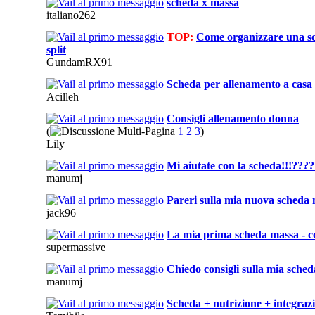
scheda x massa
italiano262
TOP:
Come organizzare una s
split
GundamRX91
Scheda per allenamento a casa
Acilleh
Consigli allenamento donna
(
1
2
3
)
Lily
Mi aiutate con la scheda!!!???
manumj
Pareri sulla mia nuova scheda
jack96
La mia prima scheda massa - co
supermassive
Chiedo consigli sulla mia sched
manumj
Scheda + nutrizione + integraz