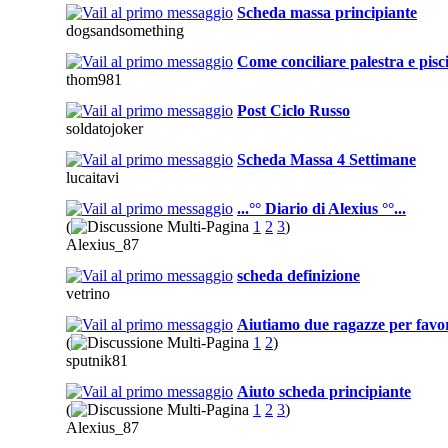
Scheda massa principiante
dogsandsomething
Come conciliare palestra e pisc
thom981
Post Ciclo Russo
soldatojoker
Scheda Massa 4 Settimane
lucaitavi
...°° Diario di Alexius °°...
(
1
2
3
)
Alexius_87
scheda definizione
vetrino
Aiutiamo due ragazze per favo
(
1
2
)
sputnik81
Aiuto scheda principiante
(
1
2
3
)
Alexius_87