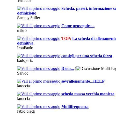
Temibile
Scheda, pareri, informazione su
definizione
Sammy.Stifler
Come proseguire...
mikro
TOP:
La scheda di allenament
definitiva
IronPaolo
consigli per una scheda forza
badspariz
Dieta...
(
Salvoc
sovrallenamento...HELP
laroccia
scheda massa vecchia maniera
laroccia
Multifrequenza
fabio.black