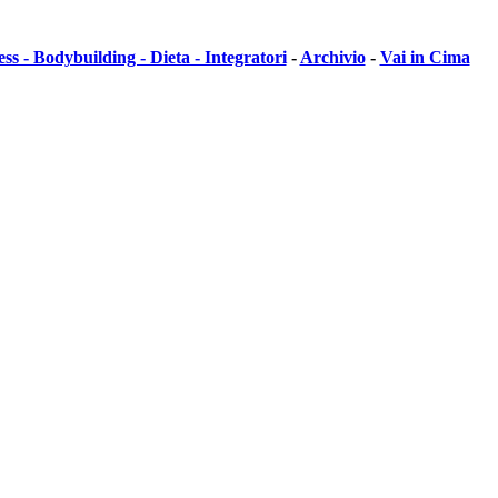
ess - Bodybuilding - Dieta - Integratori
-
Archivio
-
Vai in Cima