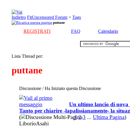
FitUncensored Forum
>
Tags
puttane
REGISTRATI
FAQ
Calendario
Lista Thread per:
puttane
Discussione / Ha Iniziato questa Discussione
Un ultimo lancio di uova
Tanto per chiarire -lapalissianamente- la situa
(
1
2
3
...
Ultima Pagina
)
LiborioAsahi