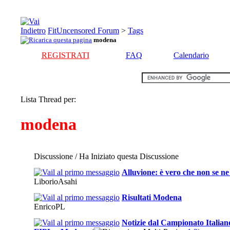
FitUncensored Forum
>
Tags
modena
REGISTRATI
FAQ
Calendario
Lista Thread per:
modena
Discussione / Ha Iniziato questa Discussione
Alluvione: è vero che non se ne
LiborioAsahi
Risultati Modena
EnricoPL
Notizie dal Campionato Italian