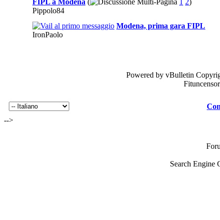
FIPL a Modena
(
1
2
)
Pippolo84
Modena, prima gara FIPL
IronPaolo
Powered by vBulletin Copyrig
Fituncenso
Con
-->
For
Search Engine 