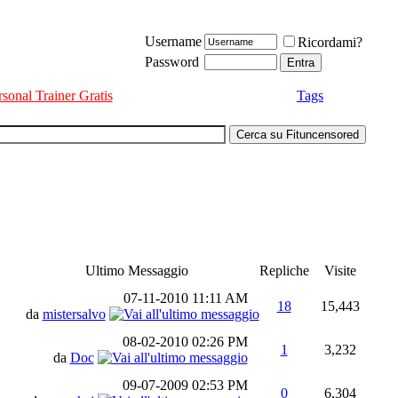
Username
Ricordami?
Password
rsonal Trainer Gratis
Tags
Ultimo Messaggio
Repliche
Visite
07-11-2010
11:11 AM
18
15,443
da
mistersalvo
08-02-2010
02:26 PM
1
3,232
da
Doc
09-07-2009
02:53 PM
0
6,304