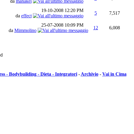
da
manakei
19-10-2008
12:20 PM
5
7,517
da
effect
25-07-2008
10:09 PM
12
6,008
da
Mimmolino
ed
ess - Bodybuilding - Dieta - Integratori
-
Archivio
-
Vai in Cima