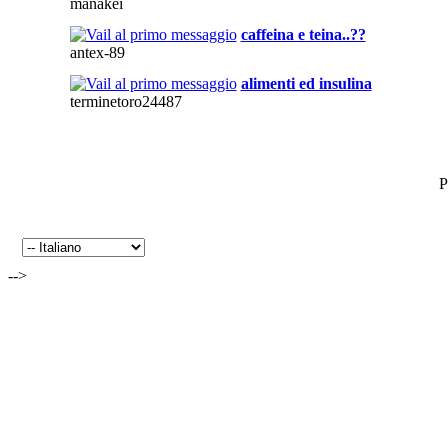
manakei
caffeina e teina..??
antex-89
alimenti ed insulina
terminetoro24487
P
-->