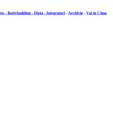
ess - Bodybuilding - Dieta - Integratori
-
Archivio
-
Vai in Cima