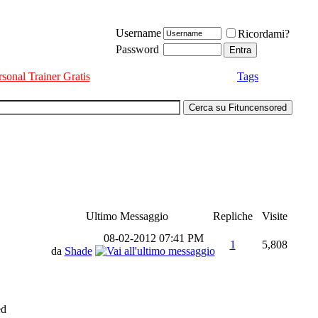
Username
Ricordami?
Password
rsonal Trainer Gratis
Tags
Ultimo Messaggio
Repliche
Visite
08-02-2012
07:41 PM
1
5,808
da
Shade
ed