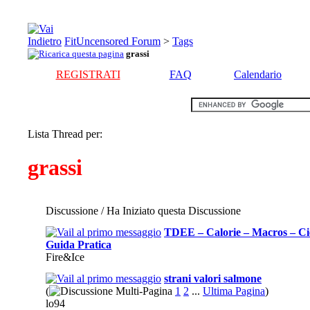
FitUncensored Forum
>
Tags
grassi
REGISTRATI
FAQ
Calendario
Lista Thread per:
grassi
Discussione / Ha Iniziato questa Discussione
TDEE – Calorie – Macros – Cic
Guida Pratica
Fire&Ice
strani valori salmone
(
1
2
...
Ultima Pagina
)
lo94