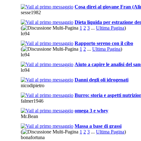
Cosa direi al giovane Fran (Al
sesse1982
Dieta liquida per estrazione de
(
1
2
3
...
Ultima Pagina
)
lo94
Rapporto sereno con il cibo
(
1
2
...
Ultima Pagina
)
lo94
Aiuto a capire le analisi del sa
lo94
Danni degli oli idrogenati
nicodipietro
Burro: storia e aspetti nutrizion
falmer1946
omega 3 e whey
Mr.Bean
Massa a base di grassi
(
1
2
3
...
Ultima Pagina
)
bonafortuna