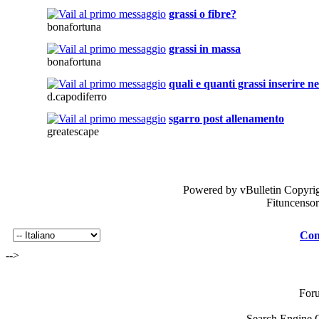
grassi o fibre?
bonafortuna
grassi in massa
bonafortuna
quali e quanti grassi inserire ne
d.capodiferro
sgarro post allenamento
greatescape
Powered by vBulletin Copyrig
Fituncenso
Con
-->
For
Search Engine 