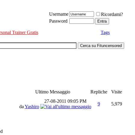
Username
Ricordami?
Password
rsonal Trainer Gratis
Tags
Ultimo Messaggio
Repliche
Visite
27-08-2011
09:05 PM
9
5,979
da
Yashiro
ed