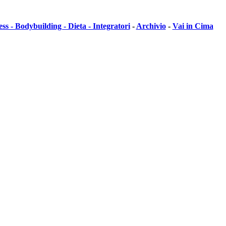
ess - Bodybuilding - Dieta - Integratori
-
Archivio
-
Vai in Cima