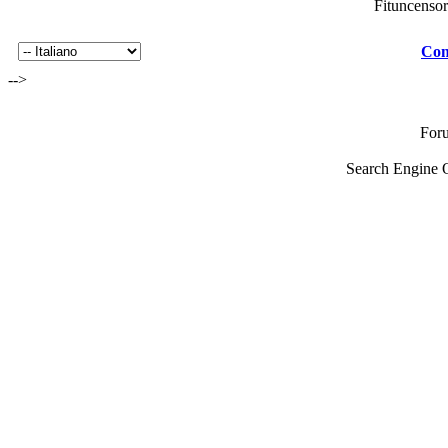
Fituncenso
Con
-->
For
Search Engine 