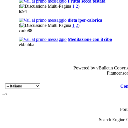
Frutta secca tostata
(
1
2
)
lo94
dieta iper-calorica
(
1
2
)
carlo88
Meditazione con il cibo
ebbubba
Powered by vBulletin Copyrig
Fituncenso
Con
-->
For
Search Engine 