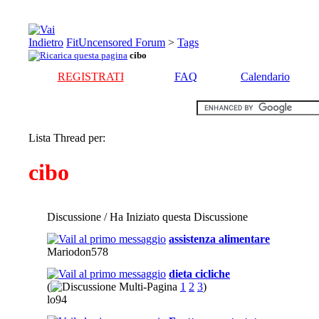
FitUncensored Forum
>
Tags
cibo
REGISTRATI
FAQ
Calendario
Lista Thread per:
cibo
Discussione / Ha Iniziato questa Discussione
assistenza alimentare
Mariodon578
dieta cicliche
(
1
2
3
)
lo94