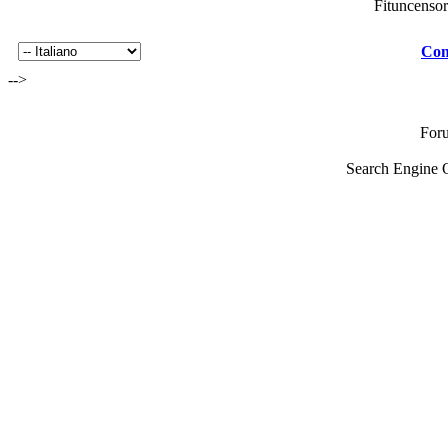
Fituncenso
Con
-->
For
Search Engine 