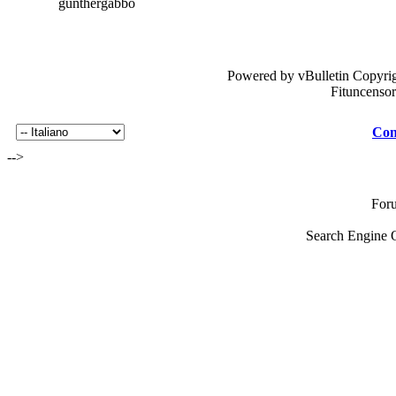
gunthergabbo
Powered by vBulletin Copyrig
Fituncenso
Con
-->
For
Search Engine 