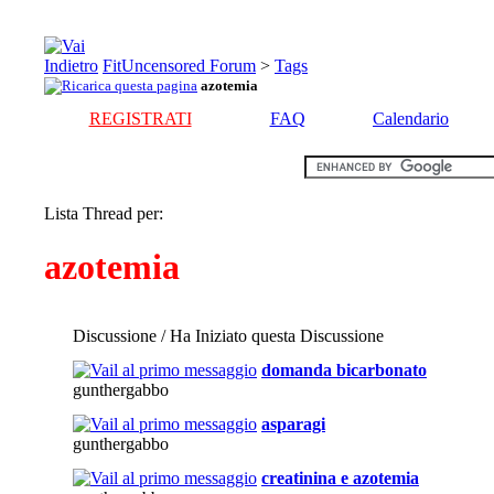
FitUncensored Forum
>
Tags
azotemia
REGISTRATI
FAQ
Calendario
Lista Thread per:
azotemia
Discussione / Ha Iniziato questa Discussione
domanda bicarbonato
gunthergabbo
asparagi
gunthergabbo
creatinina e azotemia