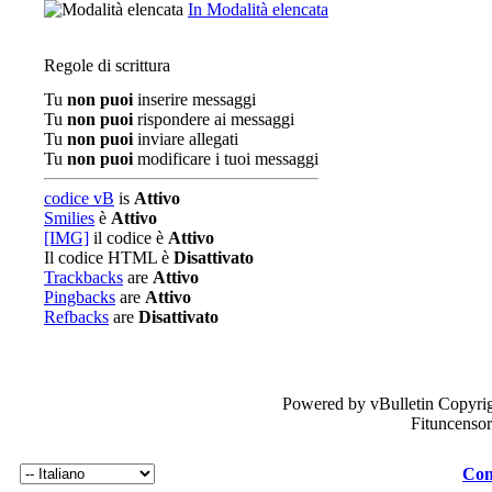
In Modalità elencata
Regole di scrittura
Tu
non puoi
inserire messaggi
Tu
non puoi
rispondere ai messaggi
Tu
non puoi
inviare allegati
Tu
non puoi
modificare i tuoi messaggi
codice vB
is
Attivo
Smilies
è
Attivo
[IMG]
il codice è
Attivo
Il codice HTML è
Disattivato
Trackbacks
are
Attivo
Pingbacks
are
Attivo
Refbacks
are
Disattivato
Powered by vBulletin Copyrig
Fituncenso
Con