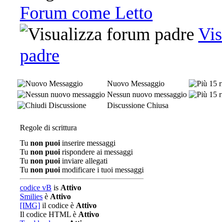
Forum come Letto
Vis
padre
Nuovo Messaggio
Nessun nuovo messaggio
Discussione Chiusa
Regole di scrittura
Tu
non puoi
inserire messaggi
Tu
non puoi
rispondere ai messaggi
Tu
non puoi
inviare allegati
Tu
non puoi
modificare i tuoi messaggi
codice vB
is
Attivo
Smilies
è
Attivo
[IMG]
il codice è
Attivo
Il codice HTML è
Attivo