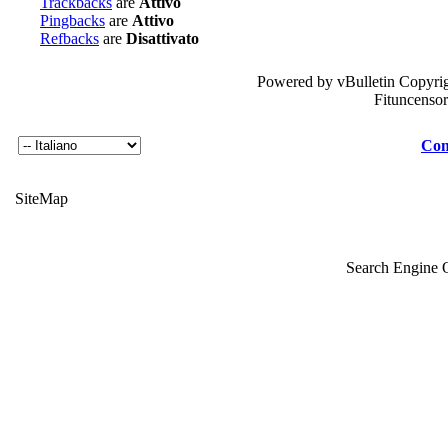
Trackbacks
are
Attivo
Pingbacks
are
Attivo
Refbacks
are
Disattivato
Powered by vBulletin Copyrig
Fituncenso
Con
SiteMap
Search Engine 