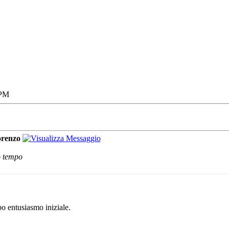
 PM
renzo
o tempo
po entusiasmo iniziale.