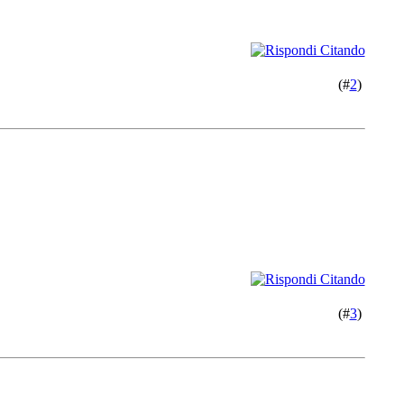
(#
2
)
(#
3
)