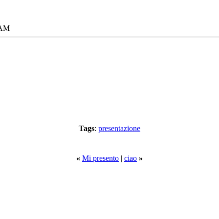
 AM
Tags
:
presentazione
«
Mi presento
|
ciao
»