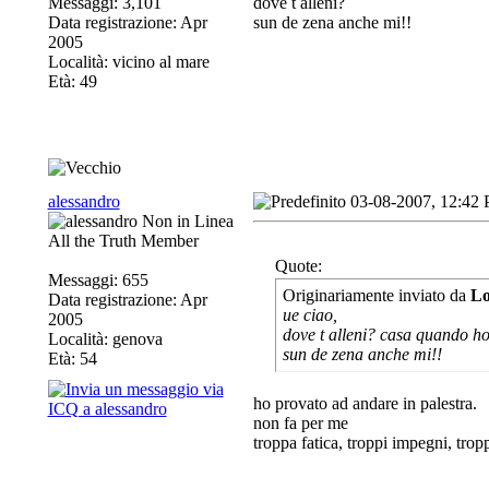
Messaggi: 3,101
dove t alleni?
Data registrazione: Apr
sun de zena anche mi!!
2005
Località: vicino al mare
Età: 49
alessandro
03-08-2007, 12:42
All the Truth Member
Quote:
Messaggi: 655
Originariamente inviato da
Lo
Data registrazione: Apr
ue ciao,
2005
dove t alleni? casa quando h
Località: genova
sun de zena anche mi!!
Età: 54
ho provato ad andare in palestra.
non fa per me
troppa fatica, troppi impegni, trop