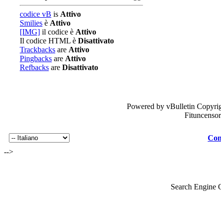
codice vB
is
Attivo
Smilies
è
Attivo
[IMG]
il codice è
Attivo
Il codice HTML è
Disattivato
Trackbacks
are
Attivo
Pingbacks
are
Attivo
Refbacks
are
Disattivato
Powered by vBulletin Copyrig
Fituncenso
Con
-->
Search Engine 